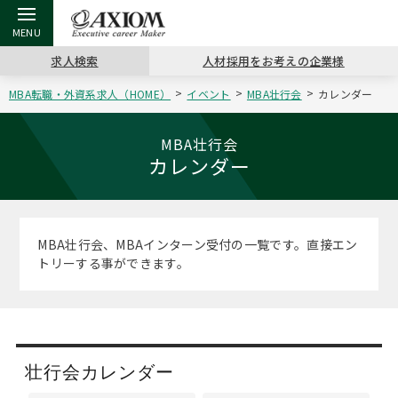
求人検索
人材採用をお考えの企業様
MBA転職・外資系求人（HOME）
イベント
MBA壮行会
カレンダー
戻る
戻る
戻る
戻る
戻る
戻る
戻る
戻る
戻る
戻る
戻る
アクシアムの特長
キャリア支援 TOP
転職ツール TOP
転職コラム TOP
イベント・セミナー TOP
会社概要 TOP
ミッシ
お申し
キャリア
MBA留
英文レジ
MBA壮行会
カレンダー
サービス案内
キャリアデザイン講座
英文レジュメの書き方
“展”職相談室
キャリアデザインセミナー
沿革
コンサ
キャリ
MBAの
日本から
パワー
（最新求人市場動向）
コンサルタントの紹介
職務経歴書の書き方
転職市場の明日をよめ
MBA壮行会カレンダー
主なクライアント
代表メ
“展”
転職活
主な10
キーワ
MBA壮行会、MBAインターン受付の一覧です。直接エン
ステージ別アドバイス
トリーする事ができます。
日本語履歴書テンプレート
コンサルティングの現場から
ジョブフェア
アクセス
“展”
MBA
英文レ
MBAの転職事例
よくある面接Q&A集
転職成功への4つの鍵
海外セミナー
採用情報
おわり
MBAからのFAQ
外資系／面接攻略のコツ
キャリアに効く一冊
キャリアフォーラム
パブリシティ
壮行会カレンダー
MBA留学生数の推移