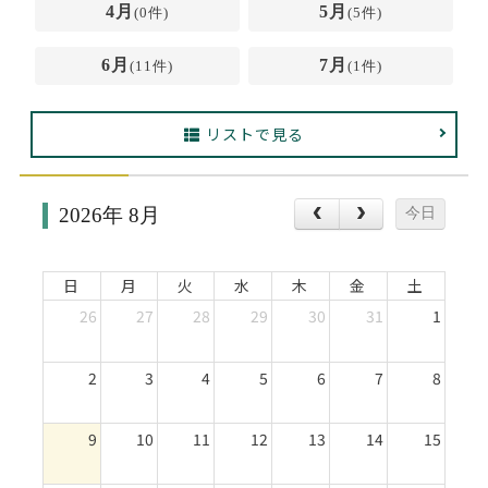
Web面接の準備・注意点
注目企業インタビュー
プロ経営者の特別セミナー
ニュースリリース
4月
5月
(0件)
(5件)
インターン受入企業一覧
6月
7月
Career Talk Live
(11件)
(1件)
MBAを生かす求人特集
MBA NETWORKING
リストで見る
年齢と年収の相関図
2026年 8月
今日
日
月
火
水
木
金
土
26
27
28
29
30
31
1
2
3
4
5
6
7
8
9
10
11
12
13
14
15