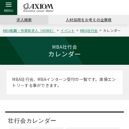
求人検索
人材採用をお考えの企業様
MBA転職・外資系求人（HOME）
イベント
MBA壮行会
カレンダー
戻る
戻る
戻る
戻る
戻る
戻る
戻る
戻る
戻る
戻る
戻る
アクシアムの特長
キャリア支援 TOP
転職ツール TOP
転職コラム TOP
イベント・セミナー TOP
会社概要 TOP
ミッシ
お申し
キャリア
MBA留
英文レジ
MBA壮行会
カレンダー
サービス案内
キャリアデザイン講座
英文レジュメの書き方
“展”職相談室
キャリアデザインセミナー
沿革
コンサ
キャリ
MBAの
日本から
パワー
（最新求人市場動向）
コンサルタントの紹介
職務経歴書の書き方
転職市場の明日をよめ
MBA壮行会カレンダー
主なクライアント
代表メ
“展”
転職活
主な10
キーワ
MBA壮行会、MBAインターン受付の一覧です。直接エン
ステージ別アドバイス
トリーする事ができます。
日本語履歴書テンプレート
コンサルティングの現場から
ジョブフェア
アクセス
“展”
MBA
英文レ
MBAの転職事例
よくある面接Q&A集
転職成功への4つの鍵
海外セミナー
採用情報
おわり
MBAからのFAQ
外資系／面接攻略のコツ
キャリアに効く一冊
キャリアフォーラム
パブリシティ
壮行会カレンダー
MBA留学生数の推移