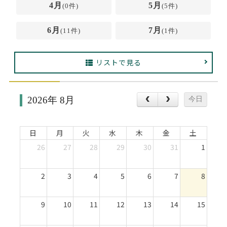
Web面接の準備・注意点
注目企業インタビュー
プロ経営者の特別セミナー
ニュースリリース
4月
5月
(0件)
(5件)
インターン受入企業一覧
6月
7月
Career Talk Live
(11件)
(1件)
MBAを生かす求人特集
MBA NETWORKING
リストで見る
年齢と年収の相関図
2026年 8月
今日
日
月
火
水
木
金
土
26
27
28
29
30
31
1
2
3
4
5
6
7
8
9
10
11
12
13
14
15