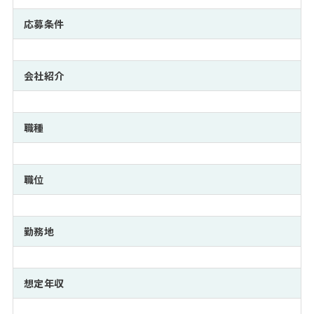
注目企業インタビュー
Career Talk Live
ニュースリリース
インターン受入企業一覧
応募条件
MBA NETWORKING
MBAを生かす求人特集
会社紹介
年齢と年収の相関図
職種
職位
勤務地
想定年収