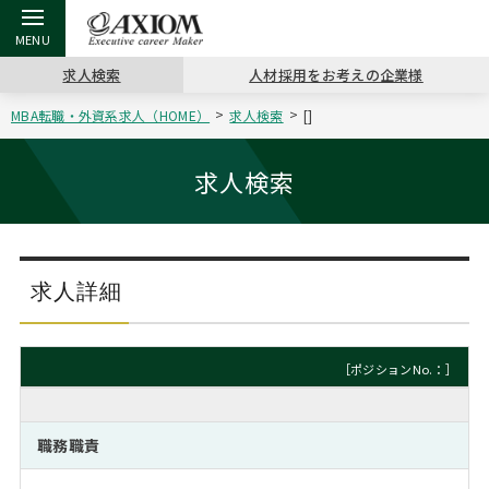
求人検索
人材採用をお考えの企業様
MBA転職・外資系求人（HOME）
求人検索
[]
戻る
戻る
戻る
戻る
戻る
戻る
戻る
戻る
戻る
戻る
戻る
アクシアムの特長
キャリア支援 TOP
転職ツール TOP
転職コラム TOP
イベント・セミナー TOP
会社概要 TOP
ミッシ
お申し
キャリア
MBA留
英文レジ
求人検索
サービス案内
キャリアデザイン講座
英文レジュメの書き方
“展”職相談室
ジョブフェア
沿革
コンサ
キャリ
MBAの
日本から
パワー
（最新求人市場動向）
コンサルタントの紹介
職務経歴書の書き方
転職市場の明日をよめ
キャリアデザインセミナー
主なクライアント
代表メ
“展”
転職活
主な10
キーワ
求人詳細
ステージ別アドバイス
日本語履歴書テンプレート
コンサルティングの現場から
海外セミナー
アクセス
“展”
MBA
英文レ
MBAの転職事例
［ポジションNo.：］
よくある面接Q&A集
転職成功への4つの鍵
キャリアフォーラム
採用情報
おわり
MBAからのFAQ
職務職責
外資系／面接攻略のコツ
キャリアに効く一冊
プロ経営者の特別セミナー
パブリシティ
MBA留学生数の推移