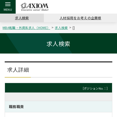
求人検索
人材採用をお考えの企業様
MBA転職・外資系求人（HOME）
求人検索
[]
戻る
戻る
戻る
戻る
戻る
戻る
戻る
戻る
戻る
戻る
戻る
アクシアムの特長
キャリア支援 TOP
転職ツール TOP
転職コラム TOP
イベント・セミナー TOP
会社概要 TOP
ミッシ
お申し
キャリア
MBA留
英文レジ
求人検索
サービス案内
キャリアデザイン講座
英文レジュメの書き方
“展”職相談室
ジョブフェア
沿革
コンサ
キャリ
MBAの
日本から
パワー
（最新求人市場動向）
コンサルタントの紹介
職務経歴書の書き方
転職市場の明日をよめ
キャリアデザインセミナー
主なクライアント
代表メ
“展”
転職活
主な10
キーワ
求人詳細
ステージ別アドバイス
日本語履歴書テンプレート
コンサルティングの現場から
海外セミナー
アクセス
“展”
MBA
英文レ
MBAの転職事例
［ポジションNo.：］
よくある面接Q&A集
転職成功への4つの鍵
キャリアフォーラム
採用情報
おわり
MBAからのFAQ
職務職責
外資系／面接攻略のコツ
キャリアに効く一冊
プロ経営者の特別セミナー
パブリシティ
MBA留学生数の推移