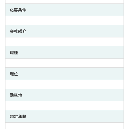
注目企業インタビュー
Career Talk Live
ニュースリリース
インターン受入企業一覧
応募条件
MBA NETWORKING
MBAを生かす求人特集
会社紹介
年齢と年収の相関図
職種
職位
勤務地
想定年収