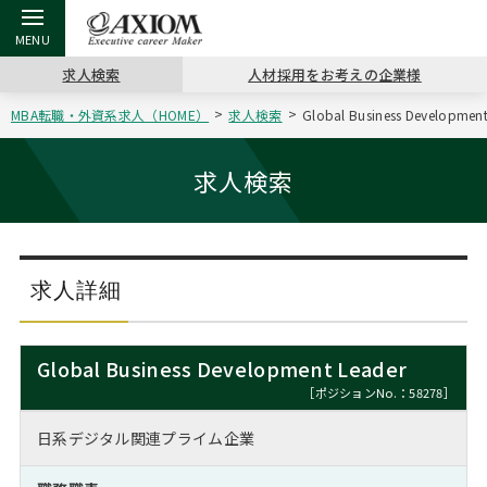
求人検索
人材採用をお考えの企業様
MBA転職・外資系求人（HOME）
求人検索
Global Business Devel
戻る
戻る
戻る
戻る
戻る
戻る
戻る
戻る
戻る
戻る
戻る
アクシアムの特長
キャリア支援 TOP
転職ツール TOP
転職コラム TOP
イベント・セミナー TOP
会社概要 TOP
ミッシ
お申し
キャリア
MBA留
英文レジ
求人検索
サービス案内
キャリアデザイン講座
英文レジュメの書き方
“展”職相談室
ジョブフェア
沿革
コンサ
キャリ
MBAの
日本から
パワー
（最新求人市場動向）
コンサルタントの紹介
職務経歴書の書き方
転職市場の明日をよめ
キャリアデザインセミナー
主なクライアント
代表メ
“展”
転職活
主な10
キーワ
求人詳細
ステージ別アドバイス
日本語履歴書テンプレート
コンサルティングの現場から
海外セミナー
アクセス
“展”
MBA
英文レ
MBAの転職事例
Global Business Development Leader
よくある面接Q&A集
転職成功への4つの鍵
キャリアフォーラム
採用情報
おわり
［ポジションNo.：58278］
MBAからのFAQ
日系デジタル関連プライム企業
外資系／面接攻略のコツ
キャリアに効く一冊
プロ経営者の特別セミナー
パブリシティ
MBA留学生数の推移