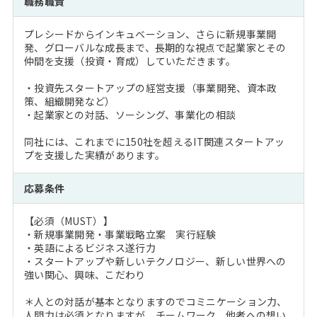
職務職責
注目企業インタビュー
Career Talk Live
ニュースリリース
インターン受入企業一覧
プレシードからインキュベーション、さらに新規事業開
MBA NETWORKING
発、グローバルな成長まで、長期的な視点で起業家とその
MBAを生かす求人特集
仲間を支援（投資・育成）していただきます。
・投資先スタートアップの経営支援（事業開発、資本政
年齢と年収の相関図
策、組織開発など）
・起業家との対話、ソーシング、事業化の相談
同社には、これまでに150社を超えるIT関連スタートアッ
プを支援した実績があります。
応募条件
【必須（MUST）】
・新規事業開発・事業戦略立案 実行経験
・英語によるビジネス遂行力
・スタートアップや新しいテクノロジー、新しい世界への
強い関心、興味、こだわり
＊人との対話が基本となりますのでコミニケーション力、
人間力は必須となりますが、チームワーク、他者への想い