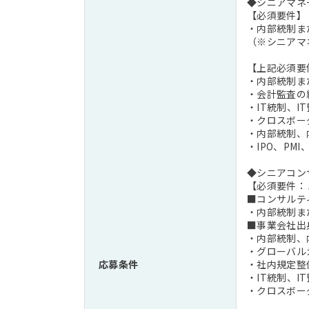
◆シニアマネ
【必須要件】
・内部統制ま
（※シニアマ
【上記必須要
・内部統制ま
・会計監査の
・IT統制、I
・クロスボー
・内部統制、
・IPO、P
◆シニアコン
【必須要件：
■コンサルテ
・内部統制ま
■事業会社出
・内部統制、
・グローバル
応募条件
・社内規定整
・IT統制、I
・クロスボー