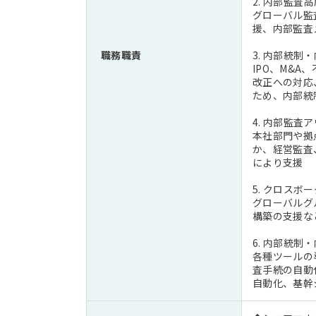
2. 内部監査
グローバル監
援、内部監査
職務職責
3. 内部統
IPO、M&
改正への対応
ため、内部統
4. 内部監
本社部門や拠
か、経営監査
により支援
5. クロスボ
グローバルグ
構築の支援な
6. 内部統制
各種ツールの
査手続の自動
自動化、基幹