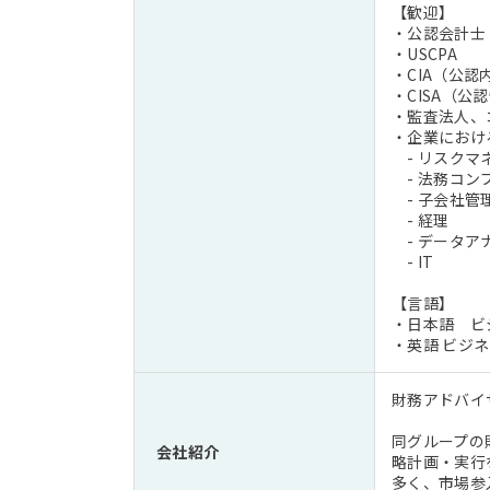
【歓迎】
・公認会計士
・USCPA
・CIA（公
・CISA（
・監査法人、
・企業におけ
- リスクマ
- 法務コン
- 子会社管
- 経理
- データア
- IT
【言語】
・日本語 ビ
・英語 ビジ
財務アドバイ
同グループの
会社紹介
略計画・実行
多く、市場参