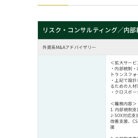
リスク・コンサルティング／内部
外資系M&Aアドバイザリー
＜拡大サービ
・内部統制・
トランスフォ
・上記で設計
るための人材
・クロスボー
＜職務内容＞
1. 内部統制支
J-SOX対
改善支援、CS
援