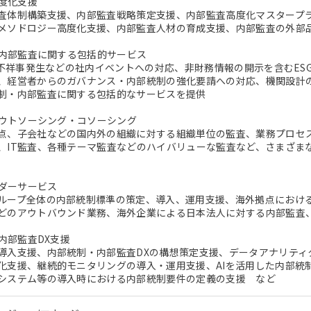
高度化支援
査体制構築支援、内部監査戦略策定支援、内部監査高度化マスタープ
メソドロジー高度化支援、内部監査人材の育成支援、内部監査の外部
制・内部監査に関する包括的サービス
A、不祥事発生などの社内イベントへの対応、非財務情報の開示を含むE
、経営者からのガバナンス・内部統制の強化要請への対応、機関設計
制・内部監査に関する包括的なサービスを提供
査アウトソーシング・コソーシング
点、子会社などの国内外の組織に対する組織単位の監査、業務プロセ
、IT監査、各種テーマ監査などのハイバリューな監査など、さまざま
ーダーサービス
ループ全体の内部統制標準の策定、導入、運用支援、海外拠点における内部
どのアウトバウンド業務、海外企業による日本法人に対する内部監査、U
・内部監査DX支援
導入支援、内部統制・内部監査DXの構想策定支援、データアナリティ
化支援、継続的モニタリングの導入・運用支援、AIを活用した内部統
システム等の導入時における内部統制要件の定義の支援 など