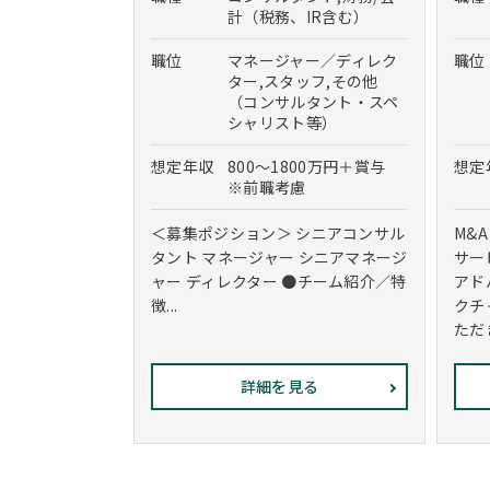
計（税務、IR含む）
職位
マネージャー／ディレク
職位
ター,スタッフ,その他
（コンサルタント・スペ
シャリスト等）
想定年収
800～1800万円＋賞与
想定
※前職考慮
＜募集ポジション＞ シニアコンサル
M&
タント マネージャー シニアマネージ
サー
ャー ディレクター ●チーム紹介／特
アド
徴...
クチ
ただき
詳細を見る