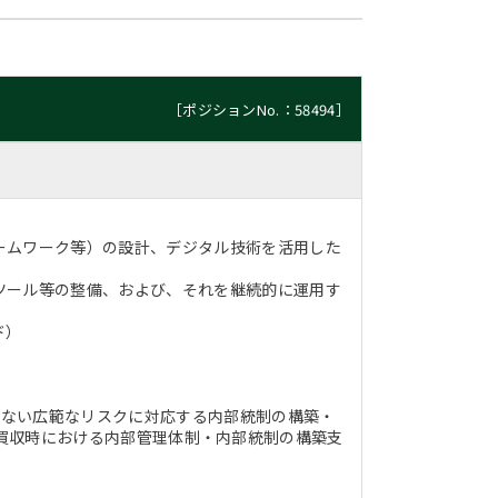
［ポジションNo.：58494］
ームワーク等）の設計、デジタル技術を活用した
ツール等の整備、および、それを継続的に運用す
ド）
限らない広範なリスクに対応する内部統制の構築・
よび企業買収時における内部管理体制・内部統制の構築支