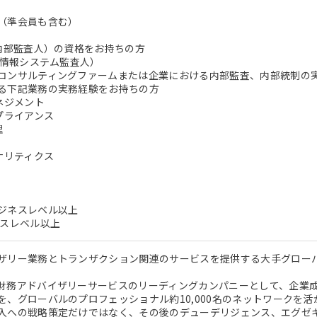
（準会員も含む）
認内部監査人）の資格をお持ちの方
公認情報システム監査人）
コンサルティングファームまたは企業における内部監査、内部統制の
る下記業務の実務経験をお持ちの方
ネジメント
プライアンス
理
ナリティクス
ジネスレベル以上
ネスレベル以上
ザリー業務とトランザクション関連のサービスを提供する大手グロー
財務アドバイザリーサービスのリーディングカンパニーとして、企業成
を、グローバルのプロフェッショナル約10,000名のネットワークを
入への戦略策定だけではなく、その後のデューデリジェンス、エグゼキ