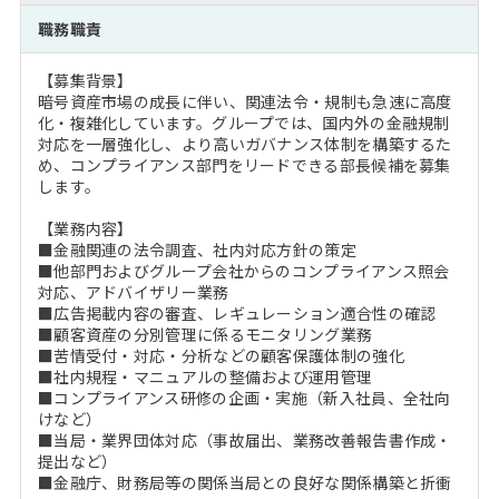
注目企業インタビュー
Career Talk Live
ニュースリリース
職務職責
インターン受入企業一覧
MBA NETWORKING
【募集背景】
MBAを生かす求人特集
暗号資産市場の成長に伴い、関連法令・規制も急速に高度
化・複雑化しています。グループでは、国内外の金融規制
対応を一層強化し、より高いガバナンス体制を構築するた
年齢と年収の相関図
め、コンプライアンス部門をリードできる部長候補を募集
します。
【業務内容】
■金融関連の法令調査、社内対応方針の策定
■他部門およびグループ会社からのコンプライアンス照会
対応、アドバイザリー業務
■広告掲載内容の審査、レギュレーション適合性の確認
■顧客資産の分別管理に係るモニタリング業務
■苦情受付・対応・分析などの顧客保護体制の強化
■社内規程・マニュアルの整備および運用管理
■コンプライアンス研修の企画・実施（新入社員、全社向
けなど）
■当局・業界団体対応（事故届出、業務改善報告書作成・
提出など）
■金融庁、財務局等の関係当局との良好な関係構築と折衝