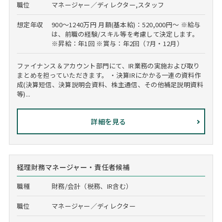
職位
マネージャー／ディレクター,スタッフ
想定年収
900～1240万円 月額(基本給)：520,000円～ ※給与
は、前職の経験/スキル等を考慮して決定します。
※昇給：年1回 ※賞与：年2回（7月・12月）
ファイナンス＆アカウント部門にて、IR業務の実施および取り
まとめを担っていただきます。 ・決算IRにかかる一連の資料作
成(決算短信、決算説明会資料、株主通信、その他補足説明資料
等)...
詳細を見る
経理財務マネージャー・責任者候補
職種
財務/会計（税務、IR含む）
職位
マネージャー／ディレクター