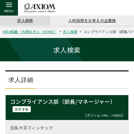
求人検索
人材採用をお考えの企業様
MBA転職・外資系求人（HOME）
求人検索
コンプライアンス部（部長/マネ
戻る
戻る
戻る
戻る
戻る
戻る
戻る
戻る
戻る
戻る
戻る
アクシアムの特長
キャリア支援 TOP
転職ツール TOP
転職コラム TOP
イベント・セミナー TOP
会社概要 TOP
ミッシ
お申し
キャリア
MBA留
英文レジ
求人検索
サービス案内
キャリアデザイン講座
英文レジュメの書き方
“展”職相談室
ジョブフェア
沿革
コンサ
キャリ
MBAの
日本から
パワー
（最新求人市場動向）
コンサルタントの紹介
職務経歴書の書き方
転職市場の明日をよめ
キャリアデザインセミナー
主なクライアント
代表メ
“展”
転職活
主な10
キーワ
求人詳細
ステージ別アドバイス
日本語履歴書テンプレート
コンサルティングの現場から
海外セミナー
アクセス
“展”
MBA
英文レ
MBAの転職事例
コンプライアンス部（部長/マネージャー）
よくある面接Q&A集
転職成功への4つの鍵
キャリアフォーラム
採用情報
おわり
おすすめ
MBAからのFAQ
［ポジションNo.：58603］
外資系／面接攻略のコツ
キャリアに効く一冊
プロ経営者の特別セミナー
パブリシティ
日系大手フィンテック
MBA留学生数の推移