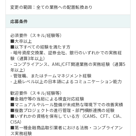
変更の範囲：全ての業務への配置転換あり
応募条件
必須要件（スキル/経験等）
■大卒以上
■以下すべての経験を満たす方
- 暗号資産交換業、証券会社、銀行のいずれかでの実務経
験（通算3年以上）
- コンプライアンス、AML/CFT関連業務の実務経験（通算5
年以上）
- 管理職、またはチームマネジメント経験
- 上級レベル以上の日本語によるコミュニケーション能力
歓迎要件（スキル/経験等）
■金融庁等の当局による検査対応経験
■マニュアルやルール整備が未成熟な環境下での改善実績
■複数プロジェクトの進行管理・部門横断連携の経験
■いずれかの資格を保有している方（CAMS、CFT、CIA、
CISA）
■第一種金融商品取引業者における法務・コンプライアン
ス実務経験