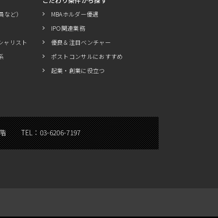
こだわり条件から探す
員など）
MBAホルダー優遇
IPO関連業務
シャリスト
優良＆注目ベンチャー
系
ポストコンサルにおすすめ
起業・創業に役立つ
5階
TEL：
03-6206-7197