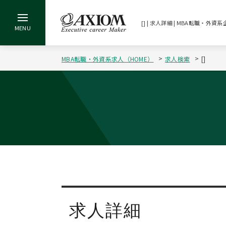
[] | 求人詳細 | MBA転職・
MBA転職・外資系求人（HOME）
求人検索
[]
求人詳細