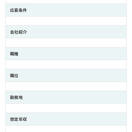
注目企業インタビュー
Career Talk Live
ニュースリリース
インターン受入企業一覧
応募条件
MBA NETWORKING
MBAを生かす求人特集
会社紹介
年齢と年収の相関図
職種
職位
勤務地
想定年収