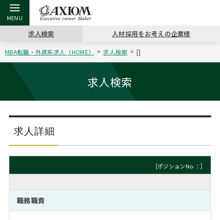
求人検索
人材採用をお考えの企業様
MBA転職・外資系求人（HOME）
求人検索
[]
戻る
戻る
戻る
戻る
戻る
戻る
戻る
戻る
戻る
戻る
戻る
アクシアムの特長
キャリア支援 TOP
転職ツール TOP
転職コラム TOP
イベント・セミナー TOP
会社概要 TOP
ミッシ
お申し
キャリア
MBA留
英文レジ
求人検索
サービス案内
キャリアデザイン講座
英文レジュメの書き方
“展”職相談室
ジョブフェア
沿革
コンサ
キャリ
MBAの
日本から
パワー
（最新求人市場動向）
コンサルタントの紹介
職務経歴書の書き方
転職市場の明日をよめ
キャリアデザインセミナー
主なクライアント
代表メ
“展”
転職活
主な10
キーワ
求人詳細
ステージ別アドバイス
日本語履歴書テンプレート
コンサルティングの現場から
海外セミナー
アクセス
“展”
MBA
英文レ
MBAの転職事例
［ポジションNo.：］
よくある面接Q&A集
転職成功への4つの鍵
キャリアフォーラム
採用情報
おわり
MBAからのFAQ
職務職責
外資系／面接攻略のコツ
キャリアに効く一冊
プロ経営者の特別セミナー
パブリシティ
MBA留学生数の推移