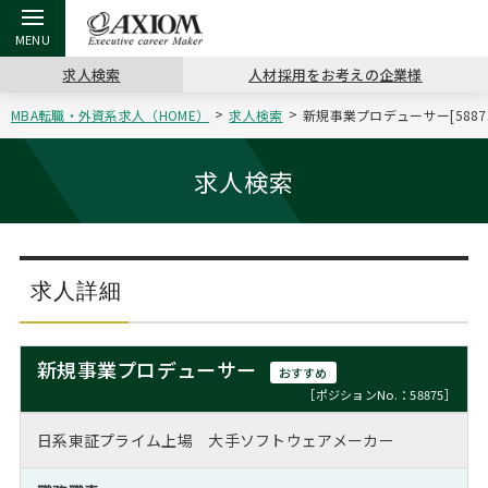
求人検索
人材採用をお考えの企業様
MBA転職・外資系求人（HOME）
求人検索
新規事業プロデューサー[588
戻る
戻る
戻る
戻る
戻る
戻る
戻る
戻る
戻る
戻る
戻る
アクシアムの特長
キャリア支援 TOP
転職ツール TOP
転職コラム TOP
イベント・セミナー TOP
会社概要 TOP
ミッシ
お申し
キャリア
MBA留
英文レジ
求人検索
サービス案内
キャリアデザイン講座
英文レジュメの書き方
“展”職相談室
ジョブフェア
沿革
コンサ
キャリ
MBAの
日本から
パワー
（最新求人市場動向）
コンサルタントの紹介
職務経歴書の書き方
転職市場の明日をよめ
キャリアデザインセミナー
主なクライアント
代表メ
“展”
転職活
主な10
キーワ
求人詳細
ステージ別アドバイス
日本語履歴書テンプレート
コンサルティングの現場から
海外セミナー
アクセス
“展”
MBA
英文レ
MBAの転職事例
新規事業プロデューサー
おすすめ
よくある面接Q&A集
転職成功への4つの鍵
キャリアフォーラム
採用情報
おわり
［ポジションNo.：58875］
MBAからのFAQ
日系東証プライム上場 大手ソフトウェアメーカー
外資系／面接攻略のコツ
キャリアに効く一冊
プロ経営者の特別セミナー
パブリシティ
MBA留学生数の推移