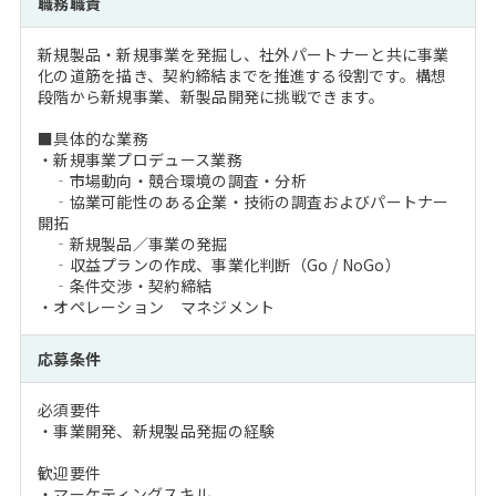
職務職責
注目企業インタビュー
Career Talk Live
ニュースリリース
インターン受入企業一覧
新規製品・新規事業を発掘し、社外パートナーと共に事業
MBA NETWORKING
化の道筋を描き、契約締結までを推進する役割です。構想
MBAを生かす求人特集
段階から新規事業、新製品開発に挑戦できます。
■具体的な業務
年齢と年収の相関図
・新規事業プロデュース業務
‐市場動向・競合環境の調査・分析
‐協業可能性のある企業・技術の調査およびパートナー
開拓
‐新規製品／事業の発掘
‐収益プランの作成、事業化判断（Go / NoGo）
‐条件交渉・契約締結
・オペレーション マネジメント
応募条件
必須要件
・事業開発、新規製品発掘の経験
歓迎要件
・マーケティングスキル