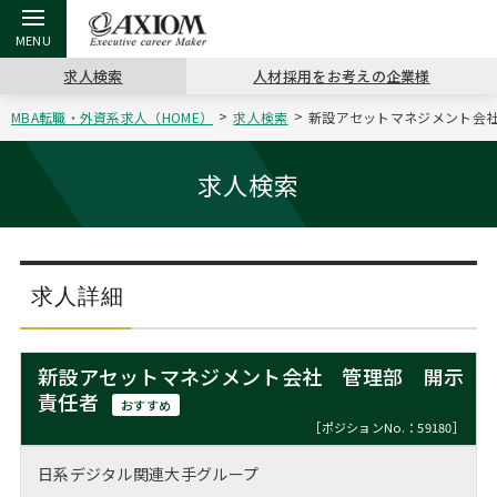
求人検索
人材採用をお考えの企業様
MBA転職・外資系求人（HOME）
求人検索
新設アセットマネジメント会社
戻る
戻る
戻る
戻る
戻る
戻る
戻る
戻る
戻る
戻る
戻る
アクシアムの特長
キャリア支援 TOP
転職ツール TOP
転職コラム TOP
イベント・セミナー TOP
会社概要 TOP
ミッシ
お申し
キャリア
MBA留
英文レジ
求人検索
サービス案内
キャリアデザイン講座
英文レジュメの書き方
“展”職相談室
ジョブフェア
沿革
コンサ
キャリ
MBAの
日本から
パワー
（最新求人市場動向）
コンサルタントの紹介
職務経歴書の書き方
転職市場の明日をよめ
キャリアデザインセミナー
主なクライアント
代表メ
“展”
転職活
主な10
キーワ
求人詳細
ステージ別アドバイス
日本語履歴書テンプレート
コンサルティングの現場から
海外セミナー
アクセス
“展”
MBA
英文レ
MBAの転職事例
新設アセットマネジメント会社 管理部 開示
よくある面接Q&A集
転職成功への4つの鍵
キャリアフォーラム
採用情報
責任者
おわり
おすすめ
MBAからのFAQ
［ポジションNo.：59180］
外資系／面接攻略のコツ
キャリアに効く一冊
プロ経営者の特別セミナー
パブリシティ
日系デジタル関連大手グループ
MBA留学生数の推移