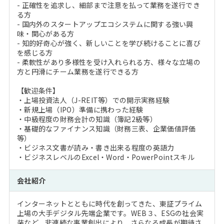
- 正確性を追求し、細部まで注意を払って業務を遂行でき
る方
- 国内外のスタートアップエコシステムに関する強い興
味・関心がある方
- 知的好奇心が強く、新しいことを学び続けることに喜び
を感じる方
- 柔軟性があり多様性を受け入れられる方、様々な立場の
方と円滑にチーム業務を遂行できる方
【歓迎条件】
・上場投資法人（J-REIT等）での開示実務経験
・新規上場（IPO）準備に携わった経験
・中級程度の財務会計の知識（簿記2級等）
・基礎的なファイナンス知識（財務三表、企業価値評価
等）
・ビジネス文書が読み・書き出来る程度の英語力
・ビジネスレベルのExcel・Word・PowerPointスキル
会社紹介
インターネットとともに時代を創ってきた、東証プライム
上場の大手デジタル先端企業です。WEB３、ESGの社会実
装など、非連続な事業創出により、さらなる成長が期待さ