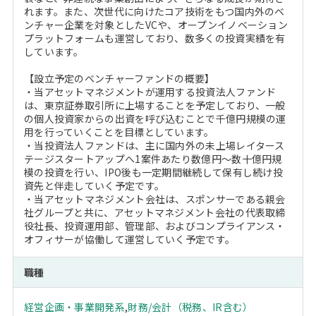
れます。また、次世代に向けたコア技術をもつ国内外のベ
ンチャー企業を対象としたVCや、オープンイノベーション
プラットフォームも運営しており、数多くの投資実績を有
しています。
【設立予定のベンチャーファンドの概要】
・当アセットマネジメントが運用する投資法人ファンド
は、東京証券取引所に上場することを予定しており、一般
の個人投資家からの出資を呼び込むことで千億円規模の運
用を行っていくことを目標としています。
・当投資法人ファンドは、主に国内外の未上場レイタース
テージスタートアップへ1案件あたり数億円～数十億円規
模の投資を行い、IPO後も一定期間継続して保有し続け投
資先と伴走していく予定です。
・当アセットマネジメント会社は、スポンサーである親会
社グループと共に、アセットマネジメント会社の代表取締
役社長、投資運用部、管理部、およびコンプライアンス・
オフィサーが協働して運営していく予定です。
職種
経営企画・事業開発系
,
財務/会計（税務、IR含む）