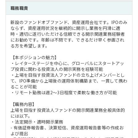
注目企業インタビュー
Career Talk Live
ニュースリリース
職務職責
インターン受入企業一覧
MBA NETWORKING
新設のファンドオブファンド、資産運用会社です。IPOのみ
MBAを生かす求人特集
ならず、資産運用状況を継続的に開示し業務を円滑に適
時・適切に遂行いただける信頼できる開示関連業務経験者
にお勧めです。年齢は不問です、できるだけ早く参画され
年齢と年収の相関図
る方を希望します。
【本ポジションの魅力】
・レイターステージを中心に、グローバルにスタートアッ
プ投資に関わる投資法人の開示実務を経験可能
・上場を目指す投資法人ファンドの立ち上げメンバーとし
て、IPO準備から上場後の運用体制構築まで、一貫して携わ
ることが可能
・リモート勤務は週2～3日程度で柔軟な働き方が可能
【職務内容】
上場を目指す投資法人ファンドの開示関連業務全般具体的
には以下。
・法定開示・適時開示業務
- 有価証券報告書、決算短信、資産運用報告書等の作成お
よび提出