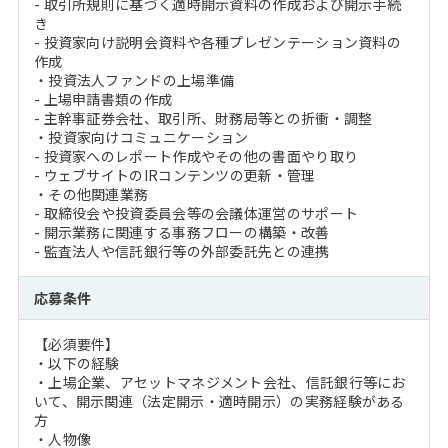
- 取引所規則に基づく適時開示資料の作成および開示手続
き
- 投資家向け説明会資料や各種プレゼンテーション資料の
作成
・投資法人ファンドの上場準備
- 上場申請書類の作成
- 主幹事証券会社、取引所、財務局等との折衝・調整
・投資家向けコミュニケーション
- 投資家へのレポート作成やその他の書面やり取り
- ウェブサイトのIRコンテンツの更新・管理
・その他関連業務
- 取締役会や投資委員会等の会議体運営のサポート
- 開示業務に関連する事務フローの構築・改善
- 監査法人や信託銀行等の外部委託先との連携
応募条件
【必須要件】
・以下の経験
・上場企業、アセットマネジメント会社、信託銀行等にお
いて、開示関連（法定開示・適時開示）の実務経験がある
方
・人物像