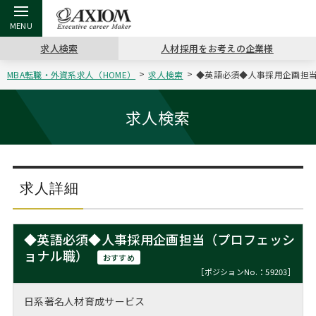
求人検索
人材採用をお考えの企業様
MBA転職・外資系求人（HOME）
求人検索
◆英語必須◆人事採用企画担当
戻る
戻る
戻る
戻る
戻る
戻る
戻る
戻る
戻る
戻る
戻る
アクシアムの特長
キャリア支援 TOP
転職ツール TOP
転職コラム TOP
イベント・セミナー TOP
会社概要 TOP
ミッシ
お申し
キャリア
MBA留
英文レジ
求人検索
サービス案内
キャリアデザイン講座
英文レジュメの書き方
“展”職相談室
ジョブフェア
沿革
コンサ
キャリ
MBAの
日本から
パワー
（最新求人市場動向）
コンサルタントの紹介
職務経歴書の書き方
転職市場の明日をよめ
キャリアデザインセミナー
主なクライアント
代表メ
“展”
転職活
主な10
キーワ
求人詳細
ステージ別アドバイス
日本語履歴書テンプレート
コンサルティングの現場から
海外セミナー
アクセス
“展”
MBA
英文レ
MBAの転職事例
◆英語必須◆人事採用企画担当（プロフェッシ
よくある面接Q&A集
転職成功への4つの鍵
キャリアフォーラム
採用情報
ョナル職）
おわり
おすすめ
MBAからのFAQ
［ポジションNo.：59203］
外資系／面接攻略のコツ
キャリアに効く一冊
プロ経営者の特別セミナー
パブリシティ
日系著名人材育成サービス
MBA留学生数の推移