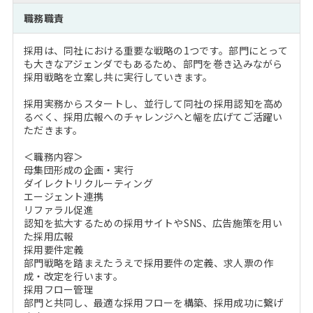
注目企業インタビュー
Career Talk Live
ニュースリリース
職務職責
インターン受入企業一覧
MBA NETWORKING
採用は、同社における重要な戦略の1つです。部門にとって
MBAを生かす求人特集
も大きなアジェンダでもあるため、部門を巻き込みながら
採用戦略を立案し共に実行していきます。
年齢と年収の相関図
採用実務からスタートし、並行して同社の採用認知を高め
るべく、採用広報へのチャレンジへと幅を広げてご活躍い
ただきます。
＜職務内容＞
母集団形成の企画・実行
ダイレクトリクルーティング
エージェント連携
リファラル促進
認知を拡大するための採用サイトやSNS、広告施策を用い
た採用広報
採用要件定義
部門戦略を踏まえたうえで採用要件の定義、求人票の作
成・改定を行います。
採用フロー管理
部門と共同し、最適な採用フローを構築、採用成功に繋げ