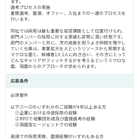
ます。
選考プロセスの実施
書類選考、面接、オファー、入社までの一連のプロセスを
行います。
同社では採用は最も重要な経営課題として位置付けられ、
部門メンバーの採用に対する意識も非常に高い状態です。
部門のメンバーと共に、次の成長を担うよき仲間を増やし
ていく仕事は、事業拡大を人というリソースから実現する
マクロな面と、候補者1人1人に向き合い、その方にとって
どんなキャリアがフィットするかを考えるというミクロな
面、両面からのアプローチが求められます。
応募条件
必須要件
以下①～③のいずれかのご経験が4年以上ある方
①企業における中途採用の経験
②RPOで母集団形成及び面接選考の経験
③両面型エージェントでの経験
英語での採用実務、面接経験がいずれもある方