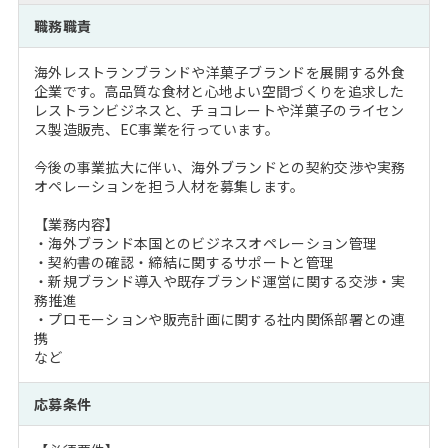
注目企業インタビュー
Career Talk Live
ニュースリリース
職務職責
インターン受入企業一覧
MBA NETWORKING
海外レストランブランドや洋菓子ブランドを展開する外食
MBAを生かす求人特集
企業です。高品質な食材と心地よい空間づくりを追求した
レストランビジネスと、チョコレートや洋菓子のライセン
ス製造販売、EC事業を行っています。
年齢と年収の相関図
今後の事業拡大に伴い、海外ブランドとの契約交渉や実務
オペレーションを担う人材を募集します。
【業務内容】
・海外ブランド本国とのビジネスオペレーション管理
・契約書の確認・締結に関するサポートと管理
・新規ブランド導入や既存ブランド運営に関する交渉・実
務推進
・プロモーションや販売計画に関する社内関係部署との連
携
など
応募条件