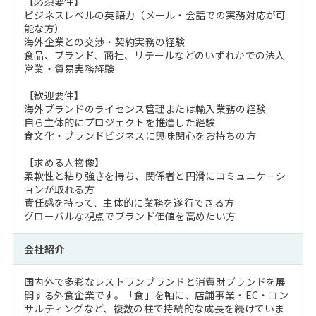
【必須要件】
ビジネスレベルの英語力（メール・会話での実務対応が可
能な方）
海外企業との交渉・契約実務の経験
食品、ブランド、商社、リテールなどのいずれかでの法人
営業・貿易実務経験
【歓迎要件】
海外ブランドのライセンス管理または輸入業務の経験
自ら主体的にプロジェクトを推進した経験
食文化・ブランドビジネスに興味関心をお持ちの方
【求める人物像】
柔軟性と粘り強さを持ち、関係者と円滑にコミュニケーシ
ョンが取れる方
責任感を持って、主体的に業務を遂行できる方
グローバルな視点でブランド価値を高めたい方
会社紹介
国内外で多彩なレストランブランドと消費財ブランドを展
開する外食企業です。「食」を軸に、店舗事業・EC・コン
サルティングなど、複数の柱で持続的な成長を続けていま