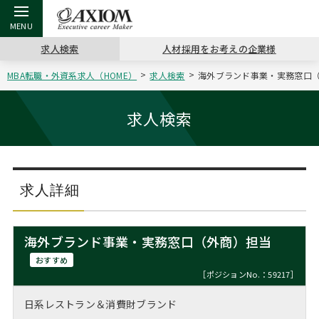
求人検索
人材採用をお考えの企業様
MBA転職・外資系求人（HOME）
求人検索
海外ブランド事業・実務窓口（外
戻る
戻る
戻る
戻る
戻る
戻る
戻る
戻る
戻る
戻る
戻る
アクシアムの特長
キャリア支援 TOP
転職ツール TOP
転職コラム TOP
イベント・セミナー TOP
会社概要 TOP
ミッシ
お申し
キャリア
MBA留
英文レジ
求人検索
サービス案内
キャリアデザイン講座
英文レジュメの書き方
“展”職相談室
ジョブフェア
沿革
コンサ
キャリ
MBAの
日本から
パワー
（最新求人市場動向）
コンサルタントの紹介
職務経歴書の書き方
転職市場の明日をよめ
キャリアデザインセミナー
主なクライアント
代表メ
“展”
転職活
主な10
キーワ
求人詳細
ステージ別アドバイス
日本語履歴書テンプレート
コンサルティングの現場から
海外セミナー
アクセス
“展”
MBA
英文レ
MBAの転職事例
海外ブランド事業・実務窓口（外商）担当
よくある面接Q&A集
転職成功への4つの鍵
キャリアフォーラム
採用情報
おわり
おすすめ
MBAからのFAQ
［ポジションNo.：59217］
外資系／面接攻略のコツ
キャリアに効く一冊
プロ経営者の特別セミナー
パブリシティ
日系レストラン＆消費財ブランド
MBA留学生数の推移