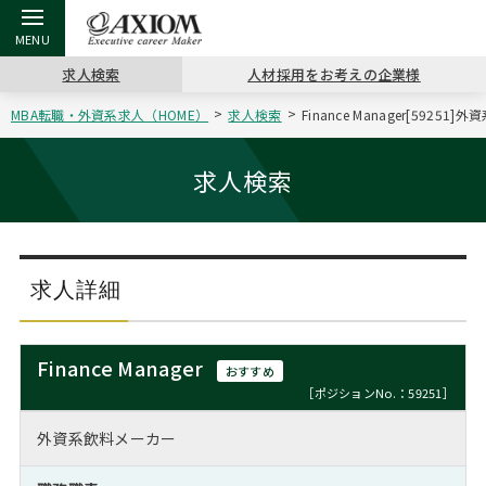
求人検索
人材採用をお考えの企業様
MBA転職・外資系求人（HOME）
求人検索
Finance Manager[5925
戻る
戻る
戻る
戻る
戻る
戻る
戻る
戻る
戻る
戻る
戻る
アクシアムの特長
キャリア支援 TOP
転職ツール TOP
転職コラム TOP
イベント・セミナー TOP
会社概要 TOP
ミッシ
お申し
キャリア
MBA留
英文レジ
求人検索
サービス案内
キャリアデザイン講座
英文レジュメの書き方
“展”職相談室
ジョブフェア
沿革
コンサ
キャリ
MBAの
日本から
パワー
（最新求人市場動向）
コンサルタントの紹介
職務経歴書の書き方
転職市場の明日をよめ
キャリアデザインセミナー
主なクライアント
代表メ
“展”
転職活
主な10
キーワ
求人詳細
ステージ別アドバイス
日本語履歴書テンプレート
コンサルティングの現場から
海外セミナー
アクセス
“展”
MBA
英文レ
MBAの転職事例
Finance Manager
おすすめ
よくある面接Q&A集
転職成功への4つの鍵
キャリアフォーラム
採用情報
おわり
［ポジションNo.：59251］
MBAからのFAQ
外資系飲料メーカー
外資系／面接攻略のコツ
キャリアに効く一冊
プロ経営者の特別セミナー
パブリシティ
MBA留学生数の推移