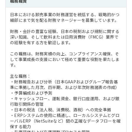
職務職責
注目企業インタビュー
Career Talk Live
ニュースリリース
インターン受入企業一覧
日本における卸売事業の財務運営を統括する、戦略的かつ
MBA NETWORKING
細部にまで気を配る財務マネージャーを募集しています。
MBAを生かす求人特集
財務・会計の豊富な経験、日本の税制および規制に関する
深い知識、そして飲料または日用消費財（FMCG）業界で
年齢と年収の相関図
の経験を有する方を歓迎します。
この職務は、財務実績の向上、コンプライアンス確保、そ
して事業成長の支援において極めて重要な役割を果たしま
す。
主な職務：
・財務報告および分析（日本GAAPおよびグループ報告基
準に準拠した月次、四半期、および年次財務諸表の作成）
・予算編成および予測
・キャッシュフロー、運転資金、銀行口座運用、および銀
行取引関係の管理
・日本の税法（法人税、消費税、酒税）への完全準拠
・ERPシステムの使用に精通し、ローカルシステムとグロ
ーバルERP（NetSuiteなど）間の正確なデータフローを確
保する能力