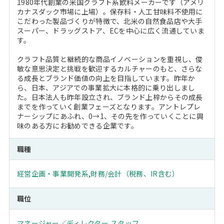
1980年代創業の米国クラフト系飲料メーカーです（アメリ
カナスダック市場に上場）。保存料・人工甘味料不使用に
こだわった製品づくりが特徴で、北米の自然食品店や大手
スーパー、ドラッグストア、ECを中心に広く流通していま
す。
クラフト品質と継続的な商品イノベーションを重視し、俊
敏な意思決定と挑戦を歓迎するカルチャーのもと、さらな
る成長とブランド価値の向上を目指しています。昨年か
ら、日本、アジアでの事業拡大に本格的に乗り出しまし
た。日本法人も昨年設立され、ブランド上梓からその成長
までを作っていく創業フェーズとなります。アントレプレ
ナーシップにあふれ、0→1、その先を作っていくことに興
味のある方にお勧めできる企業です。
職種
経営企画・事業開発系
,
財務/会計（税務、IR含む）
職位
マネージャー／ディレクター
,
スタッフ