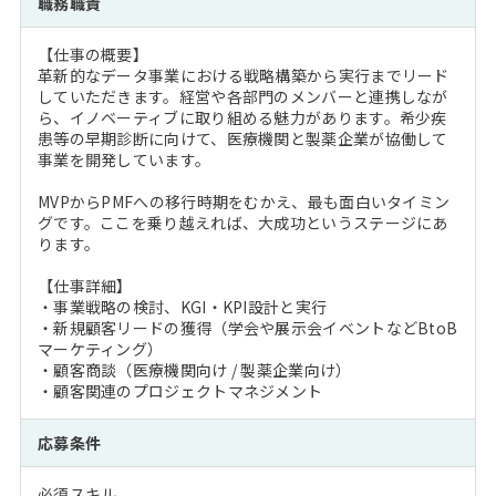
職務職責
注目企業インタビュー
Career Talk Live
ニュースリリース
インターン受入企業一覧
【仕事の概要】
MBA NETWORKING
革新的なデータ事業における戦略構築から実行までリード
MBAを生かす求人特集
していただきます。経営や各部門のメンバーと連携しなが
ら、イノベーティブに取り組める魅力があります。希少疾
患等の早期診断に向けて、医療機関と製薬企業が協働して
年齢と年収の相関図
事業を開発しています。
MVPからPMFへの移行時期をむかえ、最も面白いタイミン
グです。ここを乗り越えれば、大成功というステージにあ
ります。
【仕事詳細】
・事業戦略の検討、KGI・KPI設計と実行
・新規顧客リードの獲得（学会や展示会イベントなどBtoB
マーケティング）
・顧客商談（医療機関向け / 製薬企業向け）
・顧客関連のプロジェクトマネジメント
応募条件
必須スキル