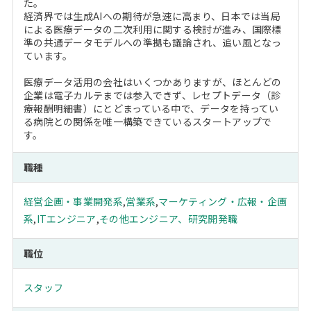
た。
経済界では生成AIへの期待が急速に高まり、日本では当局
による医療データの二次利用に関する検討が進み、国際標
準の共通データモデルへの準拠も議論され、追い風となっ
ています。
医療データ活用の会社はいくつかありますが、ほとんどの
企業は電子カルテまでは参入できず、レセプトデータ（診
療報酬明細書）にとどまっている中で、データを持ってい
る病院との関係を唯一構築できているスタートアップで
す。
職種
経営企画・事業開発系
,
営業系
,
マーケティング・広報・企画
系
,
ITエンジニア
,
その他エンジニア、研究開発職
職位
スタッフ