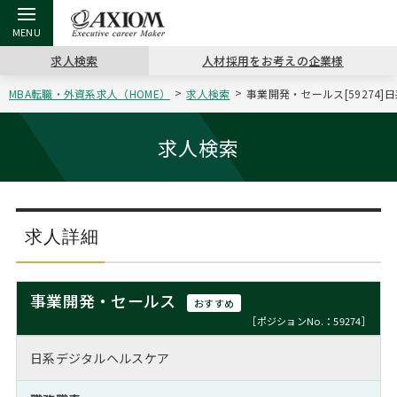
求人検索
人材採用をお考えの企業様
MBA転職・外資系求人（HOME）
求人検索
事業開発・セールス[59274
戻る
戻る
戻る
戻る
戻る
戻る
戻る
戻る
戻る
戻る
戻る
アクシアムの特長
キャリア支援 TOP
転職ツール TOP
転職コラム TOP
イベント・セミナー TOP
会社概要 TOP
ミッシ
お申し
キャリア
MBA留
英文レジ
求人検索
サービス案内
キャリアデザイン講座
英文レジュメの書き方
“展”職相談室
ジョブフェア
沿革
コンサ
キャリ
MBAの
日本から
パワー
（最新求人市場動向）
コンサルタントの紹介
職務経歴書の書き方
転職市場の明日をよめ
キャリアデザインセミナー
主なクライアント
代表メ
“展”
転職活
主な10
キーワ
求人詳細
ステージ別アドバイス
日本語履歴書テンプレート
コンサルティングの現場から
海外セミナー
アクセス
“展”
MBA
英文レ
MBAの転職事例
事業開発・セールス
おすすめ
よくある面接Q&A集
転職成功への4つの鍵
キャリアフォーラム
採用情報
おわり
［ポジションNo.：59274］
MBAからのFAQ
日系デジタルヘルスケア
外資系／面接攻略のコツ
キャリアに効く一冊
プロ経営者の特別セミナー
パブリシティ
MBA留学生数の推移