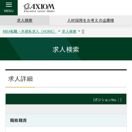
求人検索
人材採用をお考えの企業様
MBA転職・外資系求人（HOME）
求人検索
[]
戻る
戻る
戻る
戻る
戻る
戻る
戻る
戻る
戻る
戻る
戻る
アクシアムの特長
キャリア支援 TOP
転職ツール TOP
転職コラム TOP
イベント・セミナー TOP
会社概要 TOP
ミッシ
お申し
キャリア
MBA留
英文レジ
求人検索
サービス案内
キャリアデザイン講座
英文レジュメの書き方
“展”職相談室
ジョブフェア
沿革
コンサ
キャリ
MBAの
日本から
パワー
（最新求人市場動向）
コンサルタントの紹介
職務経歴書の書き方
転職市場の明日をよめ
キャリアデザインセミナー
主なクライアント
代表メ
“展”
転職活
主な10
キーワ
求人詳細
ステージ別アドバイス
日本語履歴書テンプレート
コンサルティングの現場から
海外セミナー
アクセス
“展”
MBA
英文レ
MBAの転職事例
［ポジションNo.：］
よくある面接Q&A集
転職成功への4つの鍵
キャリアフォーラム
採用情報
おわり
MBAからのFAQ
職務職責
外資系／面接攻略のコツ
キャリアに効く一冊
プロ経営者の特別セミナー
パブリシティ
MBA留学生数の推移