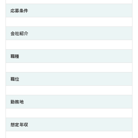
注目企業インタビュー
Career Talk Live
ニュースリリース
インターン受入企業一覧
応募条件
MBA NETWORKING
MBAを生かす求人特集
会社紹介
年齢と年収の相関図
職種
職位
勤務地
想定年収