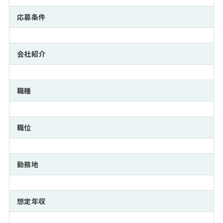
注目企業インタビュー
Career Talk Live
ニュースリリース
インターン受入企業一覧
応募条件
MBA NETWORKING
MBAを生かす求人特集
会社紹介
年齢と年収の相関図
職種
職位
勤務地
想定年収