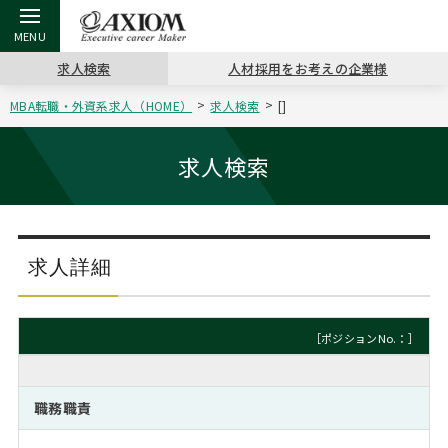
求人検索
人材採用をお考えの企業様
MBA転職・外資系求人（HOME）
求人検索
[]
戻る
戻る
戻る
戻る
戻る
戻る
戻る
戻る
戻る
戻る
戻る
アクシアムの特長
キャリア支援 TOP
転職ツール TOP
転職コラム TOP
イベント・セミナー TOP
会社概要 TOP
ミッシ
お申し
キャリア
MBA留
英文レジ
求人検索
サービス案内
キャリアデザイン講座
英文レジュメの書き方
“展”職相談室
ジョブフェア
沿革
コンサ
キャリ
MBAの
日本から
パワー
（最新求人市場動向）
コンサルタントの紹介
職務経歴書の書き方
転職市場の明日をよめ
キャリアデザインセミナー
主なクライアント
代表メ
“展”
転職活
主な10
キーワ
求人詳細
ステージ別アドバイス
日本語履歴書テンプレート
コンサルティングの現場から
海外セミナー
アクセス
“展”
MBA
英文レ
MBAの転職事例
［ポジションNo.：］
よくある面接Q&A集
転職成功への4つの鍵
キャリアフォーラム
採用情報
おわり
MBAからのFAQ
職務職責
外資系／面接攻略のコツ
キャリアに効く一冊
プロ経営者の特別セミナー
パブリシティ
MBA留学生数の推移