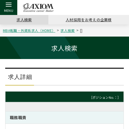
求人検索
人材採用をお考えの企業様
MBA転職・外資系求人（HOME）
求人検索
[]
戻る
戻る
戻る
戻る
戻る
戻る
戻る
戻る
戻る
戻る
戻る
アクシアムの特長
キャリア支援 TOP
転職ツール TOP
転職コラム TOP
イベント・セミナー TOP
会社概要 TOP
ミッシ
お申し
キャリア
MBA留
英文レジ
求人検索
サービス案内
キャリアデザイン講座
英文レジュメの書き方
“展”職相談室
ジョブフェア
沿革
コンサ
キャリ
MBAの
日本から
パワー
（最新求人市場動向）
コンサルタントの紹介
職務経歴書の書き方
転職市場の明日をよめ
キャリアデザインセミナー
主なクライアント
代表メ
“展”
転職活
主な10
キーワ
求人詳細
ステージ別アドバイス
日本語履歴書テンプレート
コンサルティングの現場から
海外セミナー
アクセス
“展”
MBA
英文レ
MBAの転職事例
［ポジションNo.：］
よくある面接Q&A集
転職成功への4つの鍵
キャリアフォーラム
採用情報
おわり
MBAからのFAQ
職務職責
外資系／面接攻略のコツ
キャリアに効く一冊
プロ経営者の特別セミナー
パブリシティ
MBA留学生数の推移