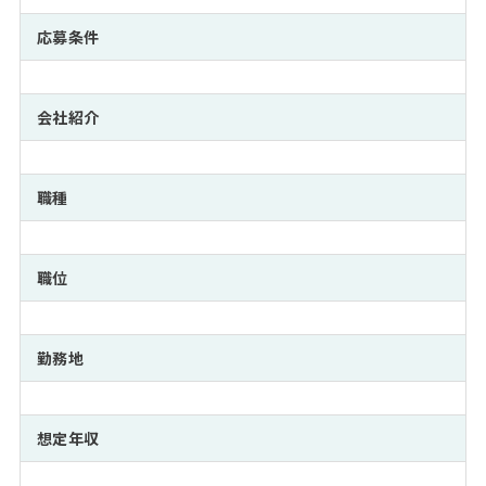
注目企業インタビュー
Career Talk Live
ニュースリリース
インターン受入企業一覧
応募条件
MBA NETWORKING
MBAを生かす求人特集
会社紹介
年齢と年収の相関図
職種
職位
勤務地
想定年収