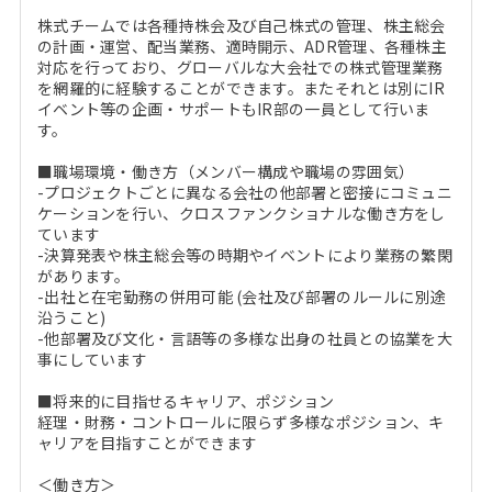
株式チームでは各種持株会及び自己株式の管理、株主総会
の計画・運営、配当業務、適時開示、ADR管理、各種株主
対応を行っており、グローバルな大会社での株式管理業務
を網羅的に経験することができます。またそれとは別にIR
イベント等の企画・サポートもIR部の一員として行いま
す。
■職場環境・働き方（メンバー構成や職場の雰囲気）
-プロジェクトごとに異なる会社の他部署と密接にコミュニ
ケーションを行い、クロスファンクショナルな働き方をし
ています
-決算発表や株主総会等の時期やイベントにより業務の繁閑
があります。
-出社と在宅勤務の併用可能 (会社及び部署のルールに別途
沿うこと)
-他部署及び文化・言語等の多様な出身の社員との協業を大
事にしています
■将来的に目指せるキャリア、ポジション
経理・財務・コントロールに限らず多様なポジション、キ
ャリアを目指すことができます
＜働き方＞