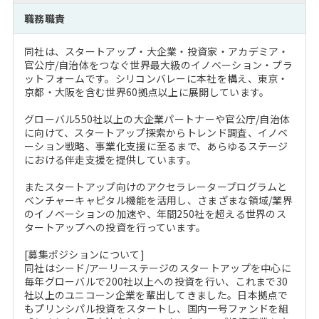
注目企業インタビュー
Career Talk Live
ニュースリリース
職務職責
インターン受入企業一覧
MBA NETWORKING
同社は、スタートアップ・大企業・投資家・アカデミア・
MBAを生かす求人特集
官公庁/自治体をつなぐ世界最大級のイノベーション・プラ
ットフォームです。シリコンバレーに本社を構え、東京・
京都・大阪を含む世界60拠点以上に展開しています。
年齢と年収の相関図
グローバル550社以上の大企業パートナーや官公庁/自治体
に向けて、スタートアップ探索からトレンド調査、イノベ
ーション戦略、事業化支援に至るまで、あらゆるステージ
における伴走支援を提供しています。
またスタートアップ向けのアクセラレータープログラムと
ベンチャーキャピタル機能を活用し、さまざまな領域/業界
のイノベーションの加速や、年間250社を超える世界のス
タートアップへの投資を行っています。
[募集ポジションについて]
同社はシード/アーリーステージのスタートアップを中心に
毎年グローバルで200社以上への投資を行い、これまで30
社以上のユニコーン企業を輩出してきました。日本拠点で
もプリンシパル投資をスタートし、国内一号ファンドを組