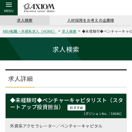
求人検索
人材採用をお考えの企業様
MBA転職・外資系求人（HOME）
求人検索
◆未経験可◆ベンチャーキャピ
戻る
戻る
戻る
戻る
戻る
戻る
戻る
戻る
戻る
戻る
戻る
アクシアムの特長
キャリア支援 TOP
転職ツール TOP
転職コラム TOP
イベント・セミナー TOP
会社概要 TOP
ミッシ
お申し
キャリア
MBA留
英文レジ
求人検索
サービス案内
キャリアデザイン講座
英文レジュメの書き方
“展”職相談室
ジョブフェア
沿革
コンサ
キャリ
MBAの
日本から
パワー
（最新求人市場動向）
コンサルタントの紹介
職務経歴書の書き方
転職市場の明日をよめ
キャリアデザインセミナー
主なクライアント
代表メ
“展”
転職活
主な10
キーワ
求人詳細
ステージ別アドバイス
日本語履歴書テンプレート
コンサルティングの現場から
海外セミナー
アクセス
“展”
MBA
英文レ
MBAの転職事例
◆未経験可◆ベンチャーキャピタリスト（スタ
よくある面接Q&A集
転職成功への4つの鍵
キャリアフォーラム
採用情報
ートアップ投資担当）
おわり
おすすめ
MBAからのFAQ
［ポジションNo.：59546］
外資系／面接攻略のコツ
キャリアに効く一冊
プロ経営者の特別セミナー
パブリシティ
外資系アクセラレーター／ベンチャーキャピタル
MBA留学生数の推移