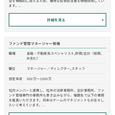
会を積極的に捉えるため、優秀な投資担当者を積極採用してい
ます。...
詳細を見る
ファンド管理マネージャー候補
職種
金融・不動産系スペシャリスト,財務/会計（税務、
IR含む）
職位
マネージャー／ディレクター,スタッフ
想定年収
500 万～1500 万
社内メンバーと連携し、社外の法律事務所、会計事務所、ファ
ンド管理専門の事務所も巻き込みながら、複数名で以下の業務
を推進いただきます。将来はチームのマネジメントもお任せし
たいと考えています。...