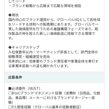
してリード
・ブランド戦略から広報まで広範な領域を統括
◆現状
国内中心のブランド運用から、グローバルHQとして各地域
をリードする体制への転換期にあります。グローバルで一
貫した価値提供を行うための基盤構築フェーズであり、既
存製品の枠を超えた新しい価値創造に挑戦できる環境で
す。
◆キャリアステップ
入社後数年以内：マーケティング部長として、部門全体の
戦略策定・組織運営を担当
将来的には：他事業のブランド責任者や事業全体を牽引す
る事業本部長への道も開かれています。
応募条件
■必須要件（MUST）
□BtoCブランドマネジメント経験（消費財（日用品、化粧
品、食品等）メーカーにおけるブランドマネージャー経
験）
□P/L管理経験（グローバル基準の経験者歓迎）