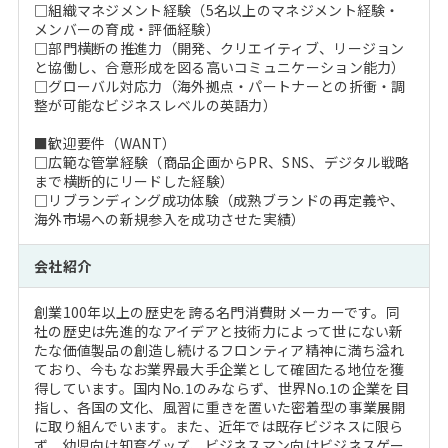
□組織マネジメント経験（5名以上のマネジメント経験・
メンバーの育成・評価経験）
□部門横断の推進力（開発、クリエイティブ、リージョン
と協働し、合意形成を図る高いコミュニケーション能力）
□グローバル対応力（海外拠点・パートナーとの折衝・調
整が可能なビジネスレベルの英語力）
■歓迎要件（WANT）
□広範な管掌経験（商品企画からPR、SNS、デジタル戦略
まで横断的にリードした経験）
□リブランディング成功体験（成熟ブランドの再定義や、
海外市場への新規参入を成功させた実績）
会社紹介
創業100年以上の歴史を誇る名門消費財メーカーです。同
社の歴史は先進的なアイデアと技術力によって世にない新
たな価値製品の創造し続けるフロンティア精神に満ち溢れ
ており、今もなお業界最大手企業として確固たる地位を獲
得しています。国内No.1のみならず、世界No.1の企業を目
指し、各国の文化、風習に重きを置いた密着型の事業展開
に取り組んでいます。また、近年では既存ビジネスに限ら
ず、幼児向け知育グッズ、ビジネスマン向けビジネスゲー