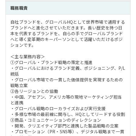
注目企業インタビュー
Career Talk Live
ニュースリリース
職務職責
インターン受入企業一覧
MBA NETWORKING
自社ブランドを、グローバルHQとして世界市場で通用する
MBAを生かす求人特集
ブランドへと進化させていただきます。長い歴史を持つ日
本を代表するブランドを、自らの手でグローバルブランド
へと導く変革期のキーパーソンとして活躍いただけるポジ
年齢と年収の相関図
ションです。
＜主な業務内容＞
①グローバル・ブランド戦略の策定と推進
・グローバルにおけるブランド定義、ポジショニング、P/L
統括
・グローバル市場での一貫した価値提供を実現するための
戦略立案
②各リージョンとの協働
・中国、アセアン、アメリカ等の現地マーケティング担当
と連携
・グローバル戦略のローカライズおよび実行支援
・多様な市場の最前線に関与し、HQとしてリードする役割
③商品・コミュニケーションのディレクション
・開発、クリエイティブ部門と連携した製品戦略の立案
・プロモーション（PR・SNS等）、デジタル戦略まで一貫