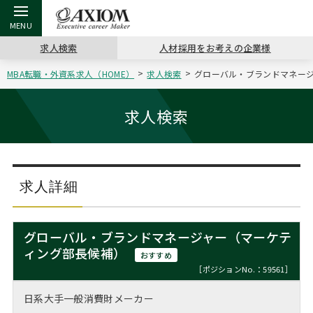
求人検索
人材採用をお考えの企業様
MBA転職・外資系求人（HOME）
求人検索
グローバル・ブランドマネージ
戻る
戻る
戻る
戻る
戻る
戻る
戻る
戻る
戻る
戻る
戻る
アクシアムの特長
キャリア支援 TOP
転職ツール TOP
転職コラム TOP
イベント・セミナー TOP
会社概要 TOP
ミッシ
お申し
キャリア
MBA留
英文レジ
求人検索
サービス案内
キャリアデザイン講座
英文レジュメの書き方
“展”職相談室
ジョブフェア
沿革
コンサ
キャリ
MBAの
日本から
パワー
（最新求人市場動向）
コンサルタントの紹介
職務経歴書の書き方
転職市場の明日をよめ
キャリアデザインセミナー
主なクライアント
代表メ
“展”
転職活
主な10
キーワ
求人詳細
ステージ別アドバイス
日本語履歴書テンプレート
コンサルティングの現場から
海外セミナー
アクセス
“展”
MBA
英文レ
MBAの転職事例
グローバル・ブランドマネージャー（マーケテ
よくある面接Q&A集
転職成功への4つの鍵
キャリアフォーラム
採用情報
ィング部長候補）
おわり
おすすめ
MBAからのFAQ
［ポジションNo.：59561］
外資系／面接攻略のコツ
キャリアに効く一冊
プロ経営者の特別セミナー
パブリシティ
日系大手一般消費財メーカー
MBA留学生数の推移