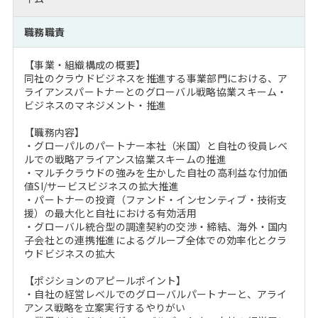
注目企業インタビュー
Career Talk Live
ニュースリリース
インターン受入企業一覧
職務職責
MBA NETWORKING
MBAを生かす求人特集
【事業・組織構成の概要】
同社のクラウドビジネスを推進する事業部門における、ア
ライアンスパートナーとのグローバル戦略協業スキーム・
年齢と年収の相関図
ビジネスのマネジメント・推進
【職務内容】
・グローパルのパートナー本社（米国）と自社の役員レベ
ルでの戦略アライアンス協業スキームの推進
・マルチクラウドの強みを生かした自社の高利益な付加価
値SI/サービスビジネスの拡大推進
・パートナーの投資（ファンド・インセンティブ・技術支
援）の最大化と自社における有効活用
・グローバル統合型の調達契約の交渉・締結、海外・国内
子会社との連携推進によるグループ全体での効率化とクラ
ウドビジネスの拡大
【ポジションのアピールポイント】
・自社の経営レベルでのグローバルパートナーと、アライ
アンス戦略を立案実行するやりがい