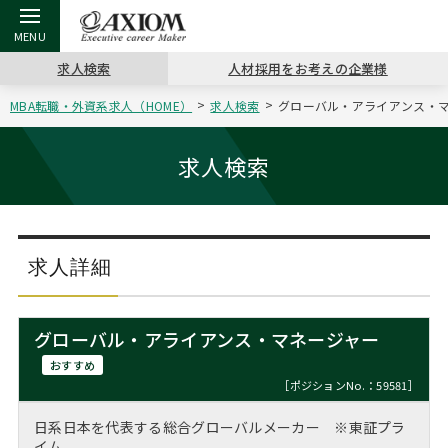
求人検索
人材採用をお考えの企業様
MBA転職・外資系求人（HOME）
求人検索
グローバル・アライアンス・マ
戻る
戻る
戻る
戻る
戻る
戻る
戻る
戻る
戻る
戻る
戻る
アクシアムの特長
キャリア支援 TOP
転職ツール TOP
転職コラム TOP
イベント・セミナー TOP
会社概要 TOP
ミッシ
お申し
キャリア
MBA留
英文レジ
求人検索
サービス案内
キャリアデザイン講座
英文レジュメの書き方
“展”職相談室
ジョブフェア
沿革
コンサ
キャリ
MBAの
日本から
パワー
（最新求人市場動向）
コンサルタントの紹介
職務経歴書の書き方
転職市場の明日をよめ
キャリアデザインセミナー
主なクライアント
代表メ
“展”
転職活
主な10
キーワ
求人詳細
ステージ別アドバイス
日本語履歴書テンプレート
コンサルティングの現場から
海外セミナー
アクセス
“展”
MBA
英文レ
MBAの転職事例
グローバル・アライアンス・マネージャー
よくある面接Q&A集
転職成功への4つの鍵
キャリアフォーラム
採用情報
おわり
おすすめ
MBAからのFAQ
［ポジションNo.：59581］
外資系／面接攻略のコツ
キャリアに効く一冊
プロ経営者の特別セミナー
パブリシティ
日系日本を代表する総合グローバルメーカー ※東証プラ
MBA留学生数の推移
イム