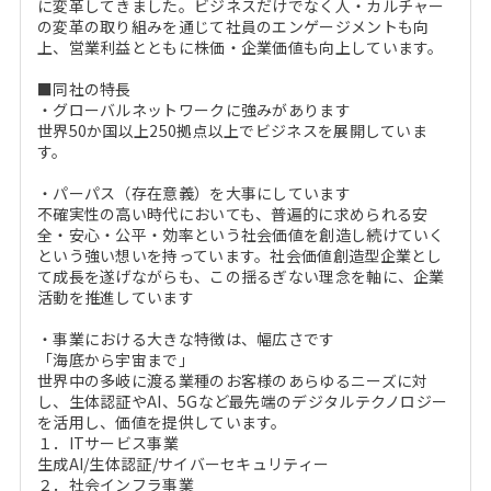
に変革してきました。ビジネスだけでなく人・カルチャー
の変革の取り組みを通じて社員のエンゲージメントも向
上、営業利益とともに株価・企業価値も向上しています。
■同社の特長
・グローバルネットワークに強みがあります
世界50か国以上250拠点以上でビジネスを展開していま
す。
・パーパス（存在意義）を大事にしています
不確実性の高い時代においても、普遍的に求められる安
全・安心・公平・効率という社会価値を創造し続けていく
という強い想いを持っています。社会価値創造型企業とし
て成長を遂げながらも、この揺るぎない理念を軸に、企業
活動を推進しています
・事業における大きな特徴は、幅広さです
「海底から宇宙まで」
世界中の多岐に渡る業種のお客様のあらゆるニーズに対
し、生体認証やAI、5Gなど最先端のデジタルテクノロジー
を活用し、価値を提供しています。
１．ITサービス事業
生成AI/生体認証/サイバーセキュリティー
２．社会インフラ事業