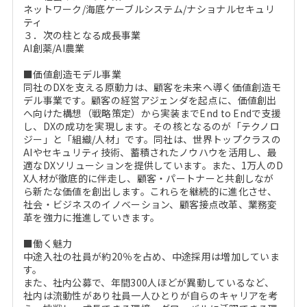
ネットワーク/海底ケーブルシステム/ナショナルセキュリ
ティ
３．次の柱となる成長事業
AI創薬/AI農業
■価値創造モデル事業
同社のDXを支える原動力は、顧客を未来へ導く価値創造モ
デル事業です。顧客の経営アジェンダを起点に、価値創出
へ向けた構想（戦略策定）から実装までEnd to Endで支援
し、DXの成功を実現します。その核となるのが「テクノロ
ジー」と「組織/人材」です。同社は、世界トップクラスの
AIやセキュリティ技術、蓄積されたノウハウを活用し、最
適なDXソリューションを提供しています。また、1万人のD
X人材が徹底的に伴走し、顧客・パートナーと共創しなが
ら新たな価値を創出します。これらを継続的に進化させ、
社会・ビジネスのイノベーション、顧客接点改革、業務変
革を強力に推進していきます。
■働く魅力
中途入社の社員が約20％を占め、中途採用は増加していま
す。
また、社内公募で、年間300人ほどが異動しているなど、
社内は流動性があり社員一人ひとりが自らのキャリアを考