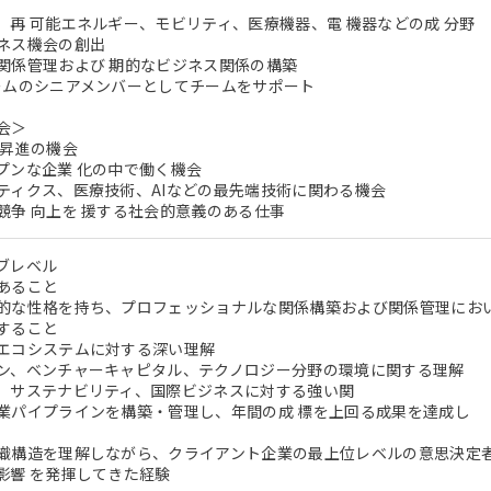
、再 可能エネルギー、モビリティ、医療機器、電 機器などの成 分野
ネス機会の創出
関係管理および 期的なビジネス関係の構築
ームのシニアメンバーとしてチームをサポート
会＞
・昇進の機会
プンな企業 化の中で働く機会
ティクス、医療技術、AIなどの最先端技術に関わる機会
競争 向上を 援する社会的意義のある仕事
ブレベル
あること
的な性格を持ち、プロフェッショナルな関係構築および関係管理にお
すること
エコシステムに対する深い理解
ン、ベンチャーキャピタル、テクノロジー分野の環境に関する理解
、サステナビリティ、国際ビジネスに対する強い関
業パイプラインを構築・管理し、年間の成 標を上回る成果を達成し
織構造を理解しながら、クライアント企業の最上位レベルの意思決定
影響 を発揮してきた経験