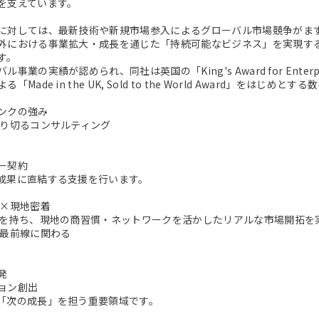
を支えています。
に対しては、最新技術や新規市場参入によるグローバル市場競争がま
外における事業拡大・成長を通じた「持続可能なビジネス」を実現す
す。
事業の実績が認められ、同社は英国の「King's Award for Enterpri
「Made in the UK, Sold to the World Award」をは
ンクの強み
やり切るコンサルティング
ー契約
成果に直結する支援を行います。
ル×現地密着
点を持ち、現地の商習慣・ネットワークを活かしたリアルな市場開拓を
の最前線に関わる
発
ョン創出
「次の成長」を担う重要領域です。