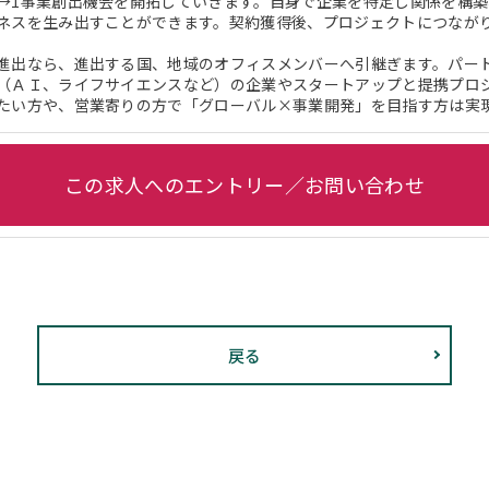
→1事業創出機会を開拓していきます。自身で企業を特定し関係を構
ネスを生み出すことができます。契約獲得後、プロジェクトにつなが
進出なら、進出する国、地域のオフィスメンバーへ引継ぎます。パー
（ＡＩ、ライフサイエンスなど）の企業やスタートアップと提携プロ
たい方や、営業寄りの方で「グローバル×事業開発」を目指す方は実
この求人へのエントリー／お問い合わせ
戻る