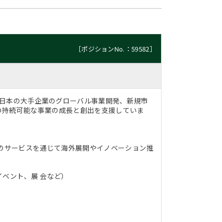
［ポジションNo.：59582］
DSチームは、日本の大手企業のグローバル事業開発、新規市
の持続可能な事業の成長と創出を支援していま
社のサービスを通じて海外展開やイノベーション推
イベント、展 会など）