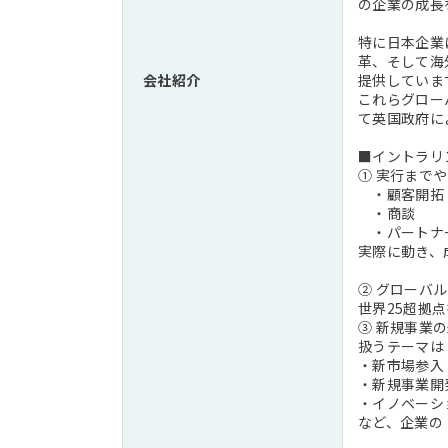
の企業の成長
特に日本企業
革、そして海
会社紹介
提供していま
これらグローバル
て英国政府による
■イントラリ
① 実行まで
・顧客開拓
・商談
・パートナ
実際に動き、
② グローバ
世界25超拠
③ 新規事業
扱うテーマは
・新市場参入
・新規事業開
・イノベーシ
など、企業の