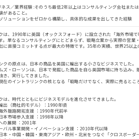
ジネス／業界経験 :そのうち最低2年以上はコンサルティング会社また
験があること。
ソリューションをゼロから構築し、具体的な成果を出してきた経験
クは、1990年に英国（オックスフォード）に設立された「海外市場
す。単なるコンサルティングにとどまらず、戦略立案から実際の営業
出に直接コミットする点が最大の特徴です。35年の実績、世界25以上
。
ンクの原点は、日本の商品を英国に輸出する小さなビジネスでした。
ムズ・ローソンは、日本で発掘した商品を自ら英国市場に持ち込み、
抜き、実行してきました。
現在のイントラリンクの核となる「戦略だけでなく、実際に売るとこ
クは、時代とともにビジネスモデルを進化させてきました。
輸出（商社的モデル）：1990年頃
海外販路開拓支援 ：1990年代前半
本市場参入支援 ：1998年以降
の展開 ：2001年
ーバル事業開発・イノベーション支援 ：2010年代以降
本・中国・韓国・東南アジア・欧州・北米をつなぐ「クロスボーダー