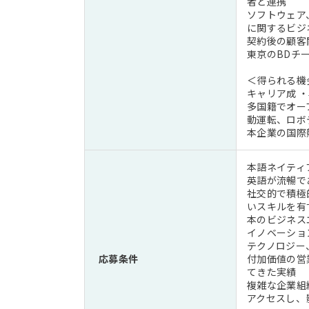
者と連携
ソフトウェア
に関するビジ
契約後の顧客
東京のBDチ
＜得られる機
キャリア成 
多国籍でオー
動運転、ロボ
本企業の国際
本語ネイティ
英語が流暢で
社交的で積極
いスキルを有
本のビジネス
イノベーショ
テクノロジー
応募条件
付加価値の営
てきた実績
複雑な企業組
アクセスし、