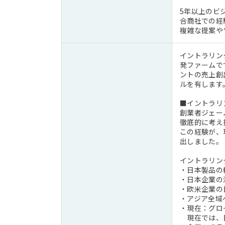
5年以上のビ
合商社での経
複雑な提案や
イントラリン
発ファームで
ントの売上創
ルを有します
■イントラリ
創業者ジェー
徹底的に考え
この経験が、
出しました。
イントラリン
・日本製品の
・日本企業の
・欧米企業の日
・アジア全域へ
・現在：グロ
現在では、日