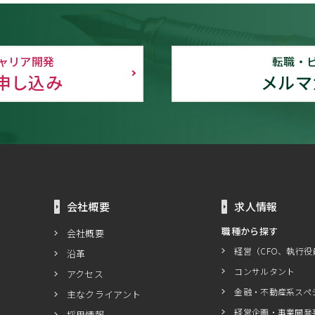
ャリア開発
転職・
申し込み
メルマ
会社概要
求人情報
職種から探す
会社概要
経営（CFO、執行役
沿革
コンサルタント
アクセス
金融・不動産系スペ
主なクライアント
経営企画・事業開発
採用情報