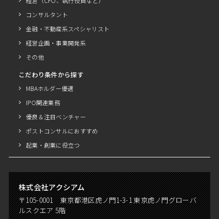
経営（CFO、執行役員など）
コンサルタント
金融・不動産系スペシャリスト
経営企画・事業開発系
その他
こだわり条件から探す
MBAホルダー優遇
IPO関連業務
優良＆注目ベンチャー
ポストコンサルにおすすめ
起業・創業に役立つ
株式会社アクシアム
〒105-0001 東京都港区虎ノ門1-3-1 東京虎ノ門グローバ
ルスクエア 5階