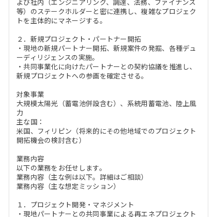
よび社内（エンジニアリング、調達、法務、ファイナンス
等）のステークホルダーと密に連携し、複雑なプロジェク
トを主体的にマネージする。
２．新規プロジェクト・パートナー開拓
・現地の新規パートナー開拓、新規案件の発掘、各種デュ
ーディリジェンスの実施。
・共同事業化に向けたパートナーとの契約協議を推進し、
新規プロジェクトへの参画を確定させる。
対象事業
大規模太陽光（蓄電池併設含む）、系統用蓄電池、陸上風
力
主な国：
米国、フィリピン（将来的にその他地域でのプロジェクト
開拓機会の検討含む）
業務内容
以下の業務をお任せします。
業務内容（主な例は以下。詳細はご相談）
業務内容（主な想定ミッション）
１．プロジェクト開発・マネジメント
・現地パートナーとの共同事業による再エネプロジェクト