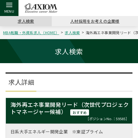
求人検索
人材採用をお考えの企業様
MBA転職・外資系求人（HOME）
求人検索
海外再エネ事業開発リード（次
戻る
戻る
戻る
戻る
戻る
戻る
戻る
戻る
戻る
戻る
戻る
アクシアムの特長
キャリア支援 TOP
転職ツール TOP
転職コラム TOP
イベント・セミナー TOP
会社概要 TOP
ミッシ
お申し
キャリア
MBA留
英文レジ
求人検索
サービス案内
キャリアデザイン講座
英文レジュメの書き方
“展”職相談室
ジョブフェア
沿革
コンサ
キャリ
MBAの
日本から
パワー
（最新求人市場動向）
コンサルタントの紹介
職務経歴書の書き方
転職市場の明日をよめ
キャリアデザインセミナー
主なクライアント
代表メ
“展”
転職活
主な10
キーワ
求人詳細
ステージ別アドバイス
日本語履歴書テンプレート
コンサルティングの現場から
海外セミナー
アクセス
“展”
MBA
英文レ
MBAの転職事例
海外再エネ事業開発リード（次世代プロジェク
よくある面接Q&A集
転職成功への4つの鍵
キャリアフォーラム
採用情報
トマネージャー候補）
おわり
おすすめ
MBAからのFAQ
［ポジションNo.：59585］
外資系／面接攻略のコツ
キャリアに効く一冊
プロ経営者の特別セミナー
パブリシティ
日系大手エネルギー開発企業 ※東証プライム
MBA留学生数の推移