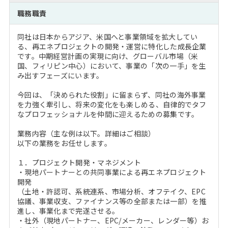
注目企業インタビュー
Career Talk Live
ニュースリリース
職務職責
インターン受入企業一覧
MBA NETWORKING
同社は日本からアジア、米国へと事業領域を拡大してい
MBAを生かす求人特集
る、再エネプロジェクトの開発・運営に特化した成長企業
です。中期経営計画の実現に向け、グローバル市場（米
国、フィリピン中心）において、事業の「次の一手」を生
年齢と年収の相関図
み出すフェーズにいます。
今回は、「決められた役割」に留まらず、同社の海外事業
を力強く牽引し、将来の変化をも楽しめる、自律的でタフ
なプロフェッショナルを仲間に迎えるための募集です。
業務内容（主な例は以下。詳細はご相談）
以下の業務をお任せします。
１．プロジェクト開発・マネジメント
・現地パートナーとの共同事業による再エネプロジェクト
開発
（土地・許認可、系統連系、市場分析、オフテイク、EPC
協議、事業収支、ファイナンス等の全部または一部）を推
進し、事業化まで完遂させる。
・社外（現地パートナー、EPC/メーカー、レンダー等）お