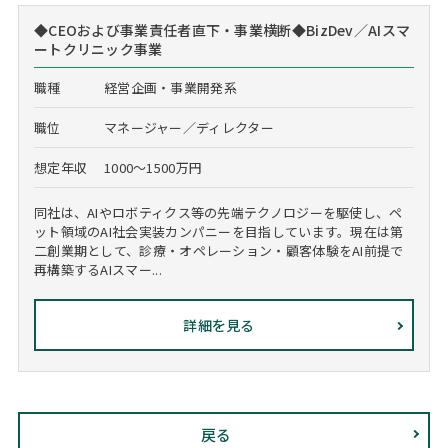
◆CEOおよび事業責任者直下・事業横断◆BizDev／AIスマ
ートクリニック事業
職種
経営企画・事業開発系
職位
マネージャー／ディレクター
想定年収
1000～1500万円
同社は、AIやロボティクス等の先端テクノロジーを駆使し、ペ
ット領域のAI社会実装カンパニーを目指しています。現在は第
二創業期として、診療・オペレーション・顧客体験をAI前提で
再構築するAIスマー...
詳細を見る
戻る