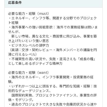
応募条件
必要な能力・経験（must）
・エネルギー、インフラ等、関連する分野でのプロジェク
ト経験
・海外事業への強い挑戦意欲： 海外での業務経験は問いま
せんが、
新しい市場、異なる文化・商習慣に飛び込み、事業を築
き上げたいという強い意志
・ビジネスレベルの語学力
（英語：交渉・契約レビュー・海外メンバーとの議論を円
滑に行えるレベル）
・不確実性の高い状況や、失敗・混沌さえも「成長の糧」
として楽しめるポジティブな精神力
必要な能力・経験（want）
・海外のエネルギー、インフラ事業開発・投資業務の経
験。
・いずれか一つ以上に該当する、専門的な知識・経験：技
術的なデューデリジェンス、
国際契約実務、プロジェクトファイナンス、事業性の評
価・モデリング。
・過去のプロジェクトで大きな失敗や危機的状況から速や