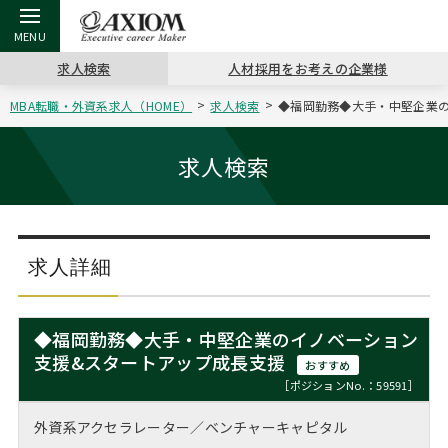
求人検索
人材採用をお考えの企業様
MBA転職・外資系求人（HOME）
求人検索
◆福岡勤務◆大手・中堅企業の
戻る
戻る
戻る
戻る
戻る
戻る
戻る
戻る
戻る
戻る
戻る
アクシアムの特長
キャリア支援 TOP
転職ツール TOP
転職コラム TOP
イベント・セミナー TOP
会社概要 TOP
ミッシ
お申し
キャリア
MBA留
英文レジ
求人検索
サービス案内
キャリアデザイン講座
英文レジュメの書き方
“展”職相談室
ジョブフェア
沿革
コンサ
キャリ
MBAの
日本から
パワー
（最新求人市場動向）
コンサルタントの紹介
職務経歴書の書き方
転職市場の明日をよめ
キャリアデザインセミナー
主なクライアント
代表メ
“展”
転職活
主な10
キーワ
求人詳細
ステージ別アドバイス
日本語履歴書テンプレート
コンサルティングの現場から
海外セミナー
アクセス
“展”
MBA
英文レ
MBAの転職事例
◆福岡勤務◆大手・中堅企業のイノベーション
よくある面接Q&A集
転職成功への4つの鍵
キャリアフォーラム
採用情報
支援&スタートアップ成長支援
おわり
おすすめ
MBAからのFAQ
［ポジションNo.：59591］
外資系／面接攻略のコツ
キャリアに効く一冊
プロ経営者の特別セミナー
パブリシティ
外資系アクセラレーター／ベンチャーキャピタル
MBA留学生数の推移