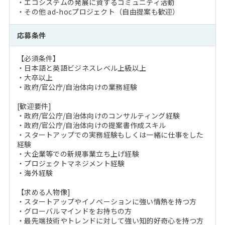
・エコシステムの発展に資するコミュニティ活動
・その他 ad-hocプロジェクト（自由提案も歓迎）
応募条件
【必須条件】
・日本語と英語ビジネスレベル上級以上
・大卒以上
・政府/官公庁/自治体向けの業務経験
[歓迎要件]
・政府/官公庁/自治体向けのコンサルティング経験
・政府/官公庁/自治体向けの提案書作成スキル
・スタートアップでの実務経験もしくは一緒に仕事をした
経験
・大企業等での新規事業立ち上げ経験
・プロジェクトマネジメント経験
・海外経験
【求める人物像]
・スタートアップやイノベーションに強い情熱を持つ方
・グローバルマインドをお持ちの方
・最先端技術やトレンドに対して強い知的好奇心を持つ方