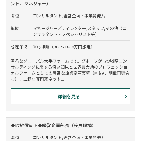
ント、マネジャー）
職種
コンサルタント,経営企画・事業開発系
職位
マネージャー／ディレクター,スタッフ,その他（コ
ンサルタント・スペシャリスト等）
想定年収
※応相談（800～1800万円想定）
著名なグローバル大手ファームです。グループがもつ戦略コン
サルティングに関する深い知見と世界最大級のプロフェッショ
ナルファームとしての豊富な企業変革実績（M＆A、組織再編含
む）、広範な専門家ネット...
詳細を見る
◆取締役直下◆経営企画部長（役員候補）
職種
コンサルタント,経営企画・事業開発系