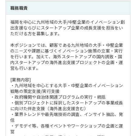
注目企業インタビュー
Career Talk Live
ニュースリリース
職務職責
インターン受入企業一覧
MBA NETWORKING
福岡を中心に九州地域の大手/中堅企業のイノベーション創
MBAを生かす求人特集
出支援ならびにスタートアップ企業の成長支援を担当をい
ただける方を募集します。
年齢と年収の相関図
本ポジションでは、顧客である九州地域の大手・中堅企業
のニーズや課題に基づくイノベーション施策の立案・実行
を行います。加えて、海外スタートアップの国内誘致・国
内スタートアップの海外進出支援プロジェクトの企画・運
営も行います。
[業務内容]
・九州地域を中心とする大手・中堅企業のイノベーション
戦略の策定支援/実行支援
・政府機関や自治体関連プログラムの実行・統括
・個別プロジェクトに採択したスタートアップの事業成長
に向けた伴走支援（海外進出支援含む）
・業界トレンドや最先端技術の調査、インサイト抽出、発
信
・デモデイ等、各種イベントやワークショップの企画と運
営