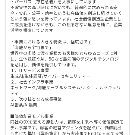
・パーパス（存在意義）を大事にしています
不確実性の高い時代においても、普遍的に求められる安
全・安心・公平・効率という社会価値を創造し続けていく
という強い想いを持っています。社会価値創造型企業とし
て成長を遂げながらも、この揺るぎない理念を軸に、企業
活動を推進しています
・事業における大きな特徴は、幅広さです
「海底から宇宙まで」
世界中の多岐に渡る業種のお客様のあらゆるニーズに対
し、生体認証やAI、5Gなど最先端のデジタルテクノロジー
を活用し、価値を提供しています。
１．ITサービス事業
生成AI/生体認証/サイバーセキュリティー
２．社会インフラ事業
ネットワーク/海底ケーブルシステム/ナショナルセキュリ
ティ
３．次の柱となる成長事業
AI創薬/AI農業
■価値創造モデル事業
同社のDXを支える原動力は、顧客を未来へ導く価値創造モ
デル事業です。顧客の経営アジェンダを起点に、価値創出
へ向けた構想（戦略策定）から実装までEnd to Endで支援