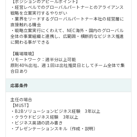
【ポジションのアピールポイント】
・経営レベルでのグローバルパートナーとのアライアンス
戦略を立案実行するやりがい
・業界をリードするグローバルパートナー本社の経営層に
直接触れる機会
・戦略立案実行にくわえて、NEC海外・国内のグローバル
全体の事業組織と連携し、広範囲・横断的なビジネス推進
に関わる事ができる
【職場環境】
リモートワーク：週半分以上可能
原則40％出社、週１回は出社推奨日としてチーム全体で集
合日あり
応募条件
主任の場合
【MUST】
・B2Bソリューションビジネス経験 3年以上
・クラウドビジネス経験 3年以上
・ビジネス英語の読み書き
・プレゼンテーションスキル（作成・説明）