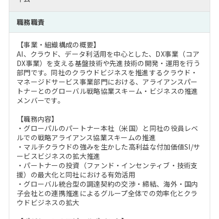
注目企業インタビュー
Career Talk Live
ニュースリリース
インターン受入企業一覧
職務職責
MBA NETWORKING
MBAを生かす求人特集
【事業・組織構成の概要】
AI、クラウド、データ利活用を中心とした、DX事業（コア
DX事業）を支える基盤技術や先進技術の開発・運用を行う
年齢と年収の相関図
部門です。同社のクラウドビジネスを推進するクラウド・
マネージドサービス事業部門における、アライアンスパー
トナーとのグローバル戦略協業スキーム・ビジネスの推進
メンバーです。
【職務内容】
・グローパルのパートナー本社（米国）と同社の役員レベ
ルでの戦略アライアンス協業スキームの推進
・マルチクラウドの強みを生かした高利益な付加価値SI/サ
ービスビジネスの拡大推進
・パートナーの投資（ファンド・インセンティブ・技術支
援）の最大化と同社における有効活用
・グローバル統合型の調達契約の交渉・締結、海外・国内
子会社との連携推進によるグループ全体での効率化とクラ
ウドビジネスの拡大