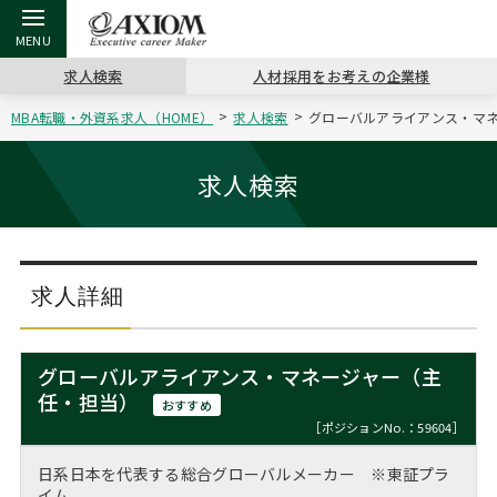
求人検索
人材採用をお考えの企業様
MBA転職・外資系求人（HOME）
求人検索
グローバルアライアンス・マネ
戻る
戻る
戻る
戻る
戻る
戻る
戻る
戻る
戻る
戻る
戻る
アクシアムの特長
キャリア支援 TOP
転職ツール TOP
転職コラム TOP
イベント・セミナー TOP
会社概要 TOP
ミッシ
お申し
キャリア
MBA留
英文レジ
求人検索
サービス案内
キャリアデザイン講座
英文レジュメの書き方
“展”職相談室
ジョブフェア
沿革
コンサ
キャリ
MBAの
日本から
パワー
（最新求人市場動向）
コンサルタントの紹介
職務経歴書の書き方
転職市場の明日をよめ
キャリアデザインセミナー
主なクライアント
代表メ
“展”
転職活
主な10
キーワ
求人詳細
ステージ別アドバイス
日本語履歴書テンプレート
コンサルティングの現場から
海外セミナー
アクセス
“展”
MBA
英文レ
MBAの転職事例
グローバルアライアンス・マネージャー（主
よくある面接Q&A集
転職成功への4つの鍵
キャリアフォーラム
採用情報
任・担当）
おわり
おすすめ
MBAからのFAQ
［ポジションNo.：59604］
外資系／面接攻略のコツ
キャリアに効く一冊
プロ経営者の特別セミナー
パブリシティ
日系日本を代表する総合グローバルメーカー ※東証プラ
MBA留学生数の推移
イム