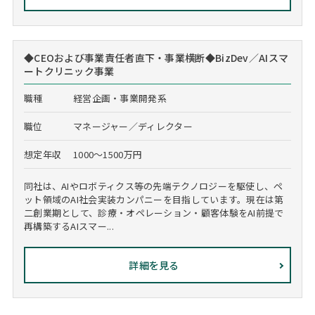
◆CEOおよび事業責任者直下・事業横断◆BizDev／AIスマ
ートクリニック事業
職種
経営企画・事業開発系
職位
マネージャー／ディレクター
想定年収
1000～1500万円
同社は、AIやロボティクス等の先端テクノロジーを駆使し、ペ
ット領域のAI社会実装カンパニーを目指しています。現在は第
二創業期として、診療・オペレーション・顧客体験をAI前提で
再構築するAIスマー...
詳細を見る