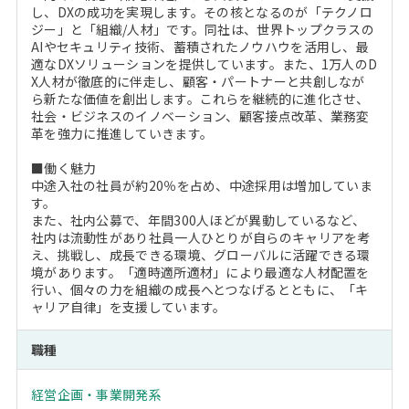
し、DXの成功を実現します。その核となるのが「テクノロ
ジー」と「組織/人材」です。同社は、世界トップクラスの
AIやセキュリティ技術、蓄積されたノウハウを活用し、最
適なDXソリューションを提供しています。また、1万人のD
X人材が徹底的に伴走し、顧客・パートナーと共創しなが
ら新たな価値を創出します。これらを継続的に進化させ、
社会・ビジネスのイノベーション、顧客接点改革、業務変
革を強力に推進していきます。
■働く魅力
中途入社の社員が約20％を占め、中途採用は増加していま
す。
また、社内公募で、年間300人ほどが異動しているなど、
社内は流動性があり社員一人ひとりが自らのキャリアを考
え、挑戦し、成長できる環境、グローバルに活躍できる環
境があります。「適時適所適材」により最適な人材配置を
行い、個々の力を組織の成長へとつなげるとともに、「キ
ャリア自律」を支援しています。
職種
経営企画・事業開発系