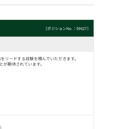
［ポジションNo.：59627］
業務をリードする経験を積んでいただきます。
ことが期待されています。
上）