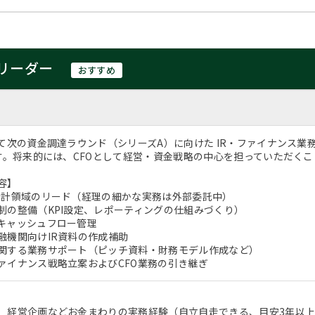
スリーダー
おすすめ
して次の資金調達ラウンド（シリーズA）に向けた IR・ファイナンス
です。将来的には、CFOとして経営・資金戦略の中心を担っていただく
容】
会計領域のリード（経理の細かな実務は外部委託中）
制の整備（KPI設定、レポーティングの仕組みづくり）
キャッシュフロー管理
融機関向けIR資料の作成補助
関する業務サポート（ピッチ資料・財務モデル作成など）
ァイナンス戦略立案およびCFO業務の引き継ぎ
、経営企画などお金まわりの実務経験（自立自走できる、目安3年以