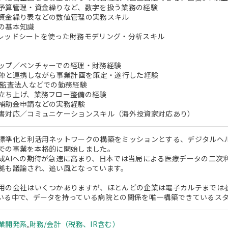
予算管理・資金繰りなど、数字を扱う業務の経験
資金繰り表などの数値管理の実務スキル
の基本知識
/スプレッドシートを使った財務モデリング・分析スキル
ップ／ベンチャーでの経理・財務経験
営陣と連携しながら事業計画を策定・遂行した経験
、監査法人などでの勤務経験
立ち上げ、業務フロー整備の経験
補助金申請などの実務経験
書対応／コミュニケーションスキル（海外投資家対応あり）
標準化と利活用ネットワークの構築をミッションとする、デジタルヘ
での事業を本格的に開始しました。
成AIへの期待が急速に高まり、日本では当局による医療データの二次
拠も議論され、追い風となっています。
用の会社はいくつかありますが、ほとんどの企業は電子カルテまでは
いる中で、データを持っている病院との関係を唯一構築できているス
業開発系
,
財務/会計（税務、IR含む）