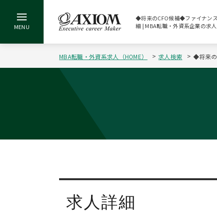
◆将来のCFO候補◆ファイナンスリ
細 | MBA転職・外資系企業の求
MBA転職・外資系求人（HOME）
求人検索
◆将来の
求人詳細