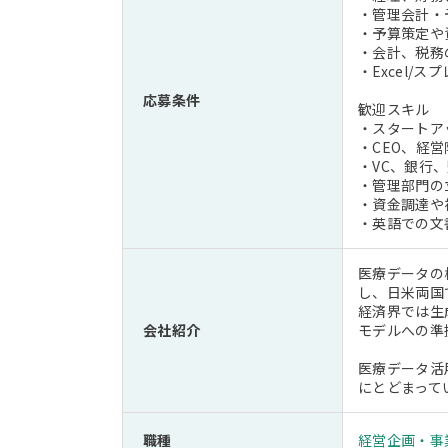
・管理会計・
・予算策定や
・会計、税務
・Excel
応募条件
歓迎スキル
・スタートア
・CEO、経
・VC、銀行
・管理部門の
・資金調達や
・英語での文
医療データの
し、日米両国
経済界では生
会社紹介
モデルへの準
医療データ活
にとどまって
職種
経営企画・事