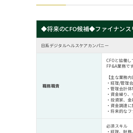
◆将来のCFO候補◆ファイナン
日系デジタルヘルスケアカンパニー
CFOと協働
FP&A業務
【主な業務内
・経理/管理
職務職責
・管理会計体
・資金繰り、
・投資家、金
・資金調達に
・将来的なフ
必須スキル
・経理、財務