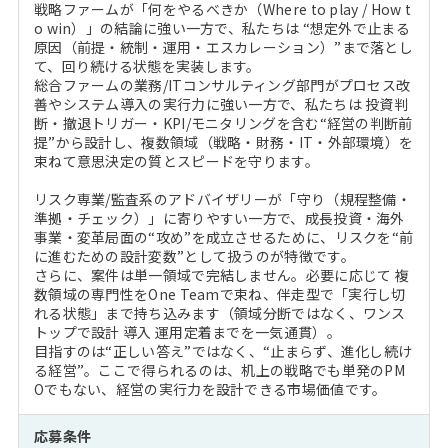
戦略ファームが「何をやるべきか（Where to play / How t
o win）」の結論に強い一方で、私たちは “想定外で止まる
原因（前提・統制・運用・エスカレーション）”まで落とし
て、回り続ける状態を実装します。
総合ファームの業務/ITコンサルティング部門がプロセス改
善やシステム導入の実行力に強い一方で、私たちは 投資判
断・撤退トリガー・KPI/モニタリングを含む“経営の判断前
提”から設計し、複数領域（戦略・財務・IT・外部環境）を
束ねて意思決定の質とスピードを守ります。
リスク専業/監査系のアドバイザリーが「守り（規程整備・
準拠・チェック）」に寄りやすい一方で、成長投資・海外
事業・変革局面の“攻め”を成立させるために、リスクを“前
に進むための設計変数”として扱うのが特徴です。
さらに、案件は単一領域で完結しません。必要に応じて 複
数領域の専門性をOne Teamで束ね、伴走型で「実行し切
れる状態」まで持ち込みます（領域分断ではなく、ワンス
トップで設計 導入 運用定着までを一気通貫）。
目指すのは“正しい答え”ではなく、“止まらず、進化し続け
る経営”。ここで得られるのは、机上の戦略でも単発のPM
Oでもない、経営の実行力を設計できる市場価値です。
応募条件