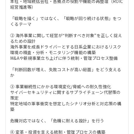
本社・地域統括会社・各拠点の役割や機能の再整理（ROIC
経営推進等）
「戦略を描く」ではなく、「戦略が回り続ける状態」をつ
くるテーマ
② 海外事業に関して経営が“判断すべき対象”を正しく捉え
るための設計
海外事業を成長ドライバーとする日系企業におけるリスク
環境の精査・分析・モニタリング機能の構築
M&Aや新規事業立ち上げに伴う統制・管理プロセス整備
「判断回数が増え、失敗コストが高い局面」をどう支える
か
③ 事業継続性にかかる環境変化/脅威への耐久性強化
サイバーセキュリティに関するサプライチェーン代替策の
策定
特定地域の軍事衝突を想定したシナリオ分析と対応策の構
築
危機対応ではなく、「危機に耐える設計」を行う
④ 変革・投資を支える統制・管理プロセスの構築