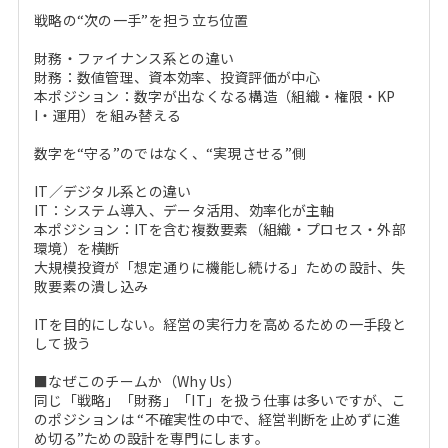
戦略の“次の一手”を担う立ち位置
財務・ファイナンス系との違い
財務：数値管理、資本効率、投資評価が中心
本ポジション：数字が出なくなる構造（組織・権限・KP
I・運用）を組み替える
数字を“守る”のではなく、“実現させる”側
IT／デジタル系との違い
IT：システム導入、データ活用、効率化が主軸
本ポジション：ITを含む複数要素（組織・プロセス・外部
環境）を横断
大規模投資が「想定通りに機能し続ける」ための設計、失
敗要素の潰し込み
ITを目的にしない。経営の実行力を高めるための一手段と
して扱う
■なぜこのチームか（Why Us）
同じ「戦略」「財務」「IT」を扱う仕事は多いですが、こ
のポジションは “不確実性の中で、経営判断を止めずに進
め切る”ための設計を専門にします。