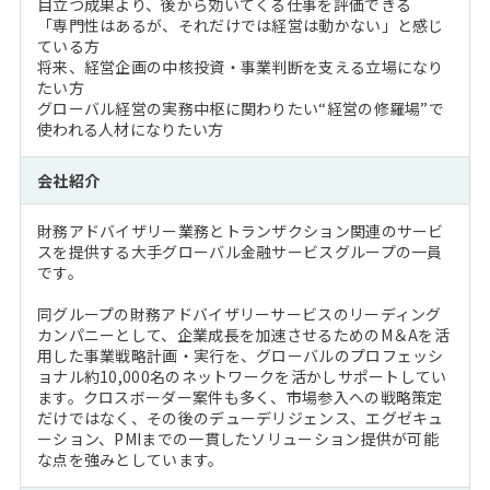
目立つ成果より、後から効いてくる仕事を評価できる
「専門性はあるが、それだけでは経営は動かない」と感じ
ている方
将来、経営企画の中核投資・事業判断を支える立場になり
たい方
グローバル経営の実務中枢に関わりたい“経営の修羅場”で
使われる人材になりたい方
会社紹介
財務アドバイザリー業務とトランザクション関連のサービ
スを提供する大手グローバル金融サービスグループの一員
です。
同グループの財務アドバイザリーサービスのリーディング
カンパニーとして、企業成長を加速させるためのM＆Aを活
用した事業戦略計画・実行を、グローバルのプロフェッシ
ョナル約10,000名のネットワークを活かしサポートしてい
ます。クロスボーダー案件も多く、市場参入への戦略策定
だけではなく、その後のデューデリジェンス、エグゼキュ
ーション、PMIまでの一貫したソリューション提供が可能
な点を強みとしています。