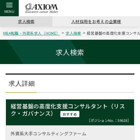
求人検索
人材採用をお考えの企業様
MBA転職・外資系求人（HOME）
求人検索
経営基盤の高度化支援コンサル
戻る
戻る
戻る
戻る
戻る
戻る
戻る
戻る
戻る
戻る
戻る
アクシアムの特長
キャリア支援 TOP
転職ツール TOP
転職コラム TOP
イベント・セミナー TOP
会社概要 TOP
ミッシ
お申し
キャリア
MBA留
英文レジ
求人検索
サービス案内
キャリアデザイン講座
英文レジュメの書き方
“展”職相談室
ジョブフェア
沿革
コンサ
キャリ
MBAの
日本から
パワー
（最新求人市場動向）
コンサルタントの紹介
職務経歴書の書き方
転職市場の明日をよめ
キャリアデザインセミナー
主なクライアント
代表メ
“展”
転職活
主な10
キーワ
求人詳細
ステージ別アドバイス
日本語履歴書テンプレート
コンサルティングの現場から
海外セミナー
アクセス
“展”
MBA
英文レ
MBAの転職事例
経営基盤の高度化支援コンサルタント（リス
よくある面接Q&A集
転職成功への4つの鍵
キャリアフォーラム
採用情報
ク・ガバナンス）
おわり
おすすめ
MBAからのFAQ
［ポジションNo.：59628］
外資系／面接攻略のコツ
キャリアに効く一冊
プロ経営者の特別セミナー
パブリシティ
外資系大手コンサルティングファーム
MBA留学生数の推移