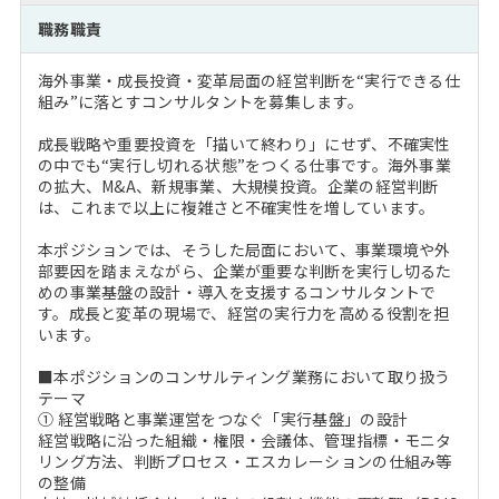
注目企業インタビュー
Career Talk Live
ニュースリリース
職務職責
インターン受入企業一覧
MBA NETWORKING
海外事業・成長投資・変革局面の経営判断を“実行できる仕
MBAを生かす求人特集
組み”に落とすコンサルタントを募集します。
成長戦略や重要投資を「描いて終わり」にせず、不確実性
年齢と年収の相関図
の中でも“実行し切れる状態”をつくる仕事です。海外事業
の拡大、M&A、新規事業、大規模投資。企業の経営判断
は、これまで以上に複雑さと不確実性を増しています。
本ポジションでは、そうした局面において、事業環境や外
部要因を踏まえながら、企業が重要な判断を実行し切るた
めの事業基盤の設計・導入を支援するコンサルタントで
す。成長と変革の現場で、経営の実行力を高める役割を担
います。
■本ポジションのコンサルティング業務において取り扱う
テーマ
① 経営戦略と事業運営をつなぐ「実行基盤」の設計
経営戦略に沿った組織・権限・会議体、管理指標・モニタ
リング方法、判断プロセス・エスカレーションの仕組み等
の整備