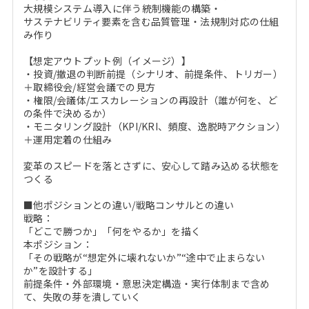
大規模システム導入に伴う統制機能の構築・
サステナビリティ要素を含む品質管理・法規制対応の仕組
み作り
【想定アウトプット例（イメージ）】
・投資/撤退の判断前提（シナリオ、前提条件、トリガー）
＋取締役会/経営会議での見方
・権限/会議体/エスカレーションの再設計（誰が何を、ど
の条件で決めるか）
・モニタリング設計（KPI/KRI、頻度、逸脱時アクション）
＋運用定着の仕組み
変革のスピードを落とさずに、安心して踏み込める状態を
つくる
■他ポジションとの違い/戦略コンサルとの違い
戦略：
「どこで勝つか」「何をやるか」を描く
本ポジション：
「その戦略が“想定外に壊れないか”“途中で止まらない
か”を設計する」
前提条件・外部環境・意思決定構造・実行体制まで含め
て、失敗の芽を潰していく