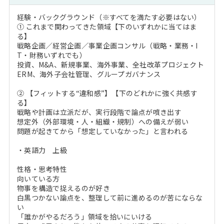
経験・バックグラウンド（※すべてを満たす必要はない）
① これまで関わってきた領域【下のいずれかに当てはま
る】
戦略企画／経営企画／事業企画コンサル（戦略・業務・I
T・財務いずれでも）
投資、M&A、新規事業、海外事業、全社改革プロジェクト
ERM、海外子会社管理、グループガバナンス
② 【フィットする“違和感”】【下のどれかに強く共感す
る】
戦略や計画は立派だが、実行段階で論点が噴き出す
想定外（外部環境・人・組織・規制）への備えが弱い
問題が起きてから「想定していなかった」と言われる
・英語力 上級
性格・思考特性
向いている方
物事を構造で捉えるのが好き
白黒つかない論点を、整理して前に進めるのが苦にならな
い
「誰かがやるだろう」領域を拾いにいける