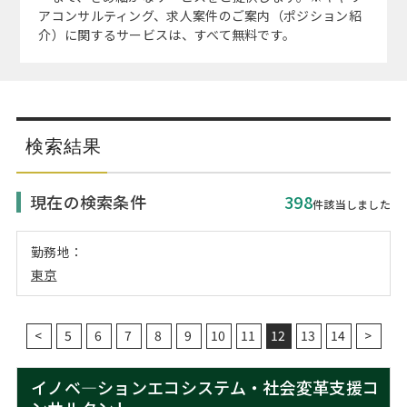
注目企業インタビュー
Career Talk Live
ニュースリリース
アコンサルティング、求人案件のご案内（ポジション紹
インターン受入企業一覧
介）に関するサービスは、すべて無料です。
MBA NETWORKING
MBAを生かす求人特集
年齢と年収の相関図
検索結果
現在の検索条件
398
件該当しました
勤務地：
東京
<
5
6
7
8
9
10
11
12
13
14
>
イノベ―ションエコシステム・社会変革支援コ