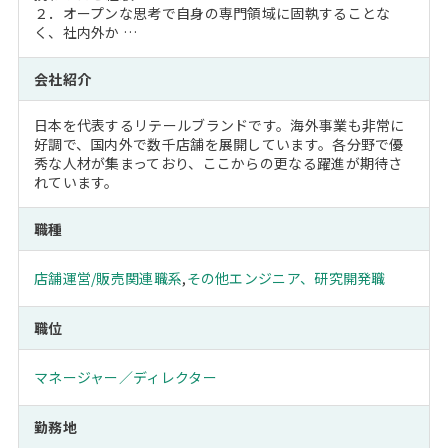
２．オープンな思考で自身の専門領域に固執することな
く、社内外か …
会社紹介
日本を代表するリテールブランドです。海外事業も非常に
好調で、国内外で数千店舗を展開しています。各分野で優
秀な人材が集まっており、ここからの更なる躍進が期待さ
れています。
職種
店舗運営/販売関連職系
,
その他エンジニア、研究開発職
職位
マネージャー／ディレクター
勤務地