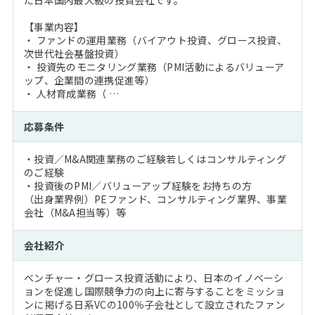
た日本国内最大級の投資会社です。
【事業内容】
・ ファンドの運用業務（バイアウト投資、グロース投資、
次世代社会基盤投資）
・ 投資先のモニタリング業務（PMI活動によるバリューア
ップ、企業間の連携促進等）
・ 人材育成業務（ …
応募条件
・投資／M&A関連業務のご経験若しくはコンサルティング
のご経験
・投資後のPMI／バリューアップ経験をお持ちの方
（出身業界例）PEファンド、コンサルティング業界、事業
会社（M&A担当等）等
会社紹介
ベンチャー・グロース投資活動により、日本のイノベーシ
ョンを促進し国際競争力の向上に寄与することをミッショ
ンに掲げる日系VCの100％子会社として設立されたファン