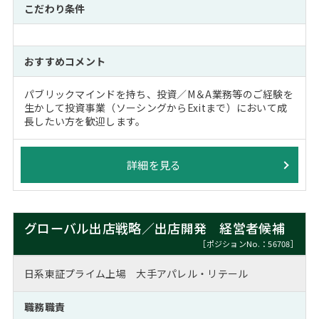
こだわり条件
おすすめコメント
パブリックマインドを持ち、投資／M＆A業務等のご経験を
生かして投資事業（ソーシングからExitまで）において成
長したい方を歓迎します。
詳細を見る
グローバル出店戦略／出店開発 経営者候補
［ポジションNo.：56708］
日系東証プライム上場 大手アパレル・リテール
職務職責