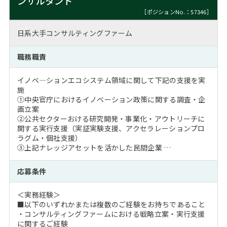
ンサルタント
［ポジションNo.：57346］
日系大手コンサルティングファーム
職務職責
イノベ―ションエコシステム領域に関して下記の支援を実
施
①中央官庁におけるイノベーション政策に関する調査・企
画立案
②公共セクターおける研究開発・事業化・アウトリーチに
関する実行支援（実証実験支援、アクセラレーションプロ
ラグム・個社支援）
③上記ナレッジアセットを活かした民間企業 …
応募条件
＜実務経験＞
■以下のいずれかまたは複数のご経験をお持ちであること
・コンサルティングファームにおける戦略立案・実行支援
に関するご経験