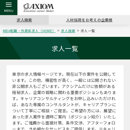
求人検索
人材採用をお考えの企業様
MBA転職・外資系求人（HOME）
求人検索
求人一覧
戻る
戻る
戻る
戻る
戻る
戻る
戻る
戻る
戻る
戻る
戻る
アクシアムの特長
キャリア支援 TOP
転職ツール TOP
転職コラム TOP
イベント・セミナー TOP
会社概要 TOP
ミッシ
お申し
キャリア
MBA留
英文レジ
求人一覧
サービス案内
キャリアデザイン講座
英文レジュメの書き方
“展”職相談室
ジョブフェア
沿革
コンサ
キャリ
MBAの
日本から
パワー
（最新求人市場動向）
東京の求人情報ページです。現在以下の案件を公開して
コンサルタントの紹介
職務経歴書の書き方
転職市場の明日をよめ
キャリアデザインセミナー
主なクライアント
代表メ
“展”
転職活
主な10
キーワ
います。この他、機密性が高く、一般には公開されない
ステージ別アドバイス
非公開求人もございます。アクシアムだけに依頼がある
日本語履歴書テンプレート
コンサルティングの現場から
海外セミナー
アクセス
“展”
MBA
英文レ
極秘求人、企業の戦略に関わる重要ポジションもありま
MBAの転職事例
す。キャリアコンサルティングをお申し込みいただけれ
よくある面接Q&A集
転職成功への4つの鍵
キャリアフォーラム
採用情報
おわり
ば、あなた専属のコンサルタントが、キャリアプランに
MBAからのFAQ
ついて丁寧にご相談・ご提言。ご希望の方には、展望に
あった求人案件を適時ご案内（ポジション紹介）いたし
外資系／面接攻略のコツ
キャリアに効く一冊
プロ経営者の特別セミナー
パブリシティ
ます。ご推薦から面接対策、条件交渉、アフターフォロ
MBA留学生数の推移
ーまで、きめ細かなサービスをご提供します。※キャリ