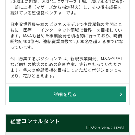
2000年に創業、2004年にマザーズ上場、2007年3月に東証
一部に上場（マザーズから指定替え）し、その後も成長を
続けている超優良ベンチャーです。
日本発世界最先端のビジネスモデルで少数精鋭の仲間とと
もに「医療」「インターネット領域で世界一を目指してい
ます。M&Aも含めた事業開発を積極的に行っており、時価
総額5,400億円、連結従業員数で2,000名を超えるまでにな
っています。
今回募集するポジションでは、新規事業開発、M&AやPMI
など同社の拡大のための企画立案、実行を担っていただき
ます。将来の幹部候補を目指していただくポジションでも
あり、花形と言えます。
詳細を見る
経営コンサルタント
［ポジションNo.：41243］