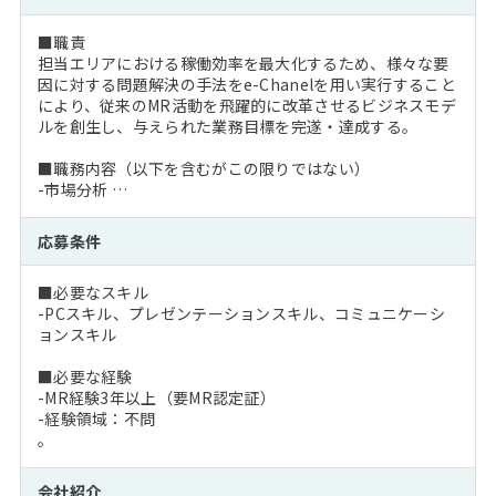
■職責
担当エリアにおける稼働効率を最大化するため、様々な要
因に対する問題解決の手法をe-Chanelを用い実行すること
により、従来のMR活動を飛躍的に改革させるビジネスモデ
ルを創生し、与えられた業務目標を完遂・達成する。
■職務内容（以下を含むがこの限りではない）
-市場分析 …
応募条件
■必要なスキル
-PCスキル、プレゼンテーションスキル、コミュニケーシ
ョンスキル
■必要な経験
-MR経験3年以上（要MR認定証）
-経験領域：不問
。
会社紹介