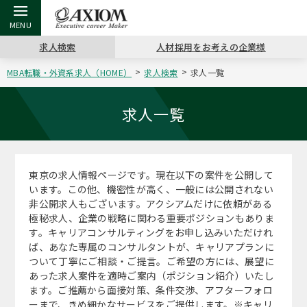
求人検索
人材採用をお考えの企業様
MBA転職・外資系求人（HOME）
求人検索
求人一覧
戻る
戻る
戻る
戻る
戻る
戻る
戻る
戻る
戻る
戻る
戻る
アクシアムの特長
キャリア支援 TOP
転職ツール TOP
転職コラム TOP
イベント・セミナー TOP
会社概要 TOP
ミッシ
お申し
キャリア
MBA留
英文レジ
求人一覧
サービス案内
キャリアデザイン講座
英文レジュメの書き方
“展”職相談室
ジョブフェア
沿革
コンサ
キャリ
MBAの
日本から
パワー
（最新求人市場動向）
東京の求人情報ページです。現在以下の案件を公開して
コンサルタントの紹介
職務経歴書の書き方
転職市場の明日をよめ
キャリアデザインセミナー
主なクライアント
代表メ
“展”
転職活
主な10
キーワ
います。この他、機密性が高く、一般には公開されない
ステージ別アドバイス
非公開求人もございます。アクシアムだけに依頼がある
日本語履歴書テンプレート
コンサルティングの現場から
海外セミナー
アクセス
“展”
MBA
英文レ
極秘求人、企業の戦略に関わる重要ポジションもありま
MBAの転職事例
す。キャリアコンサルティングをお申し込みいただけれ
よくある面接Q&A集
転職成功への4つの鍵
キャリアフォーラム
採用情報
おわり
ば、あなた専属のコンサルタントが、キャリアプランに
MBAからのFAQ
ついて丁寧にご相談・ご提言。ご希望の方には、展望に
あった求人案件を適時ご案内（ポジション紹介）いたし
外資系／面接攻略のコツ
キャリアに効く一冊
プロ経営者の特別セミナー
パブリシティ
ます。ご推薦から面接対策、条件交渉、アフターフォロ
MBA留学生数の推移
ーまで、きめ細かなサービスをご提供します。※キャリ