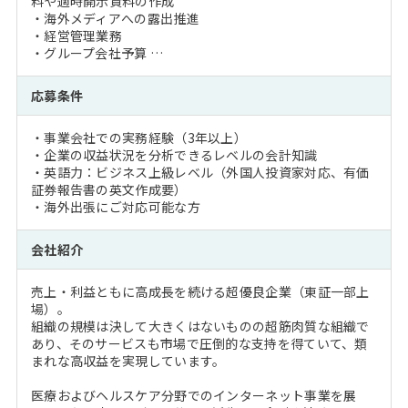
料や適時開示資料の作成
・海外メディアへの露出推進
・経営管理業務
・グループ会社予算 …
応募条件
・事業会社での実務経験（3年以上）
・企業の収益状況を分析できるレベルの会計知識
・英語力：ビジネス上級レベル（外国人投資家対応、有価
証券報告書の英文作成要）
・海外出張にご対応可能な方
会社紹介
売上・利益ともに高成長を続ける超優良企業（東証一部上
場）。
組織の規模は決して大きくはないものの超筋肉質な組織で
あり、そのサービスも市場で圧倒的な支持を得ていて、類
まれな高収益を実現しています。
医療およびヘルスケア分野でのインターネット事業を展