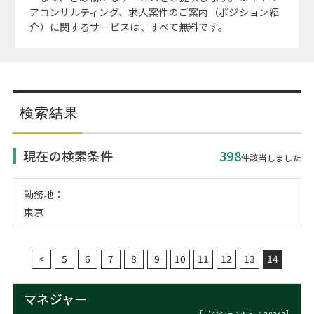
注目企業インタビュー
Career Talk Live
ニュースリリース
アコンサルティング、求人案件のご案内（ポジション紹
インターン受入企業一覧
介）に関するサービスは、すべて無料です。
MBA NETWORKING
MBAを生かす求人特集
年齢と年収の相関図
検索結果
現在の検索条件
398
件該当しました
勤務地：
東京
<
5
6
7
8
9
10
11
12
13
14
マネジャー