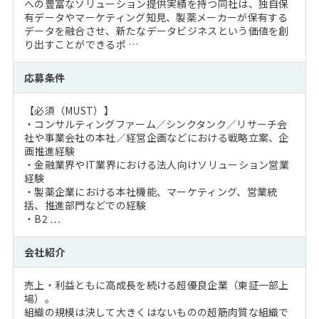
への豊富なソリューション提供実績を持つ同社は、独自保
有データやマーケティング知見、製薬メーカーが保有する
データを融合させ、新たなデータビジネスという価値を創
り出すことができるポ …
応募条件
【必須（MUST）】
・コンサルティングファーム／シンクタンク／リサーチ会
社や事業会社の本社／経営企画などにおける戦略立案、企
画推進経験
・金融業界やIT業界における法人向けソリューション営業
経験
・製薬企業における本社機能、マーケティング、営業統
括、推進部門などでの経験
・B2 …
会社紹介
売上・利益ともに高成長を続ける超優良企業（東証一部上
場）。
組織の規模は決して大きくはないものの超筋肉質な組織で