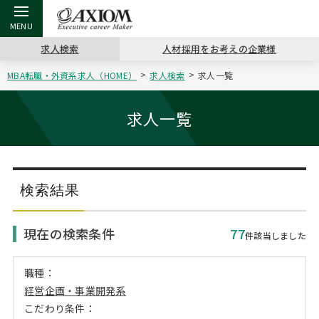
求人検索
人材採用をお考えの企業様
MBA転職・外資系求人（HOME）
求人検索
求人一覧
戻る
戻る
戻る
戻る
戻る
戻る
戻る
戻る
戻る
戻る
戻る
アクシアムの特長
キャリア支援 TOP
転職ツール TOP
転職コラム TOP
イベント・セミナー TOP
会社概要 TOP
ミッシ
お申し
キャリア
MBA留
英文レジ
求人一覧
サービス案内
キャリアデザイン講座
英文レジュメの書き方
“展”職相談室
ジョブフェア
沿革
コンサ
キャリ
MBAの
日本から
パワー
（最新求人市場動向）
コンサルタントの紹介
職務経歴書の書き方
転職市場の明日をよめ
キャリアデザインセミナー
主なクライアント
代表メ
“展”
転職活
主な10
キーワ
検索結果
ステージ別アドバイス
日本語履歴書テンプレート
コンサルティングの現場から
海外セミナー
アクセス
“展”
MBA
英文レ
現在の検索条件
77
MBAの転職事例
件該当しました
よくある面接Q&A集
転職成功への4つの鍵
キャリアフォーラム
採用情報
おわり
MBAからのFAQ
職種：
経営企画・事業開発系
外資系／面接攻略のコツ
キャリアに効く一冊
プロ経営者の特別セミナー
パブリシティ
MBA留学生数の推移
こだわり条件：