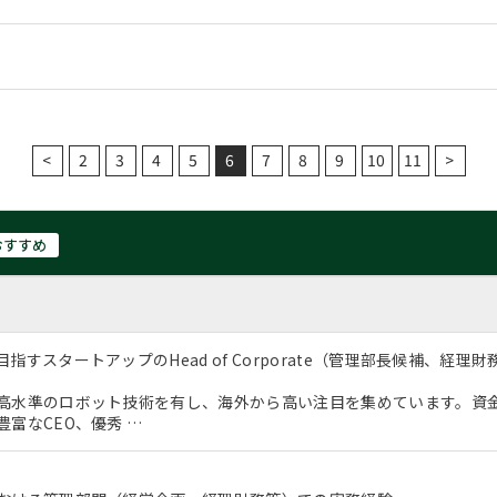
<
2
3
4
5
6
7
8
9
10
11
>
おすすめ
指すスタートアップのHead of Corporate（管理部長候補、経
高水準のロボット技術を有し、海外から高い注目を集めています。資
富なCEO、優秀 …