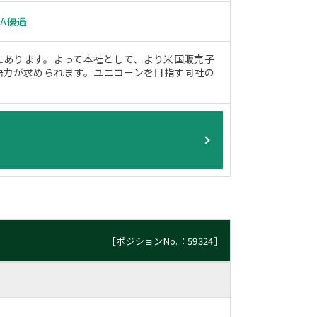
PA優遇
にあります。よって本社として、より米国販売子
語力が求められます。ユニコーンを目指す同社の
［ポジションNo.：59324］