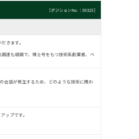
［ポジションNo.：59325］
いだきます。
金調達も順調で、博士号をもつ技術系創業者、ベ
との会話が発生するため、どのような技術に携わ
トアップです。