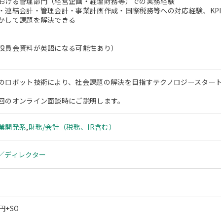
おける管理部門（経営企画・経理財務等）での実務経験
・連結会計・管理会計・事業計画作成・国際税務等への対応経験、KP
かして課題を解決できる
役員会資料が英語になる可能性あり）
のロボット技術により、社会課題の解決を目指すテクノロジースター
回のオンライン面談時にご説明します。
業開発系
,
財務/会計（税務、IR含む）
／ディレクター
円+SO