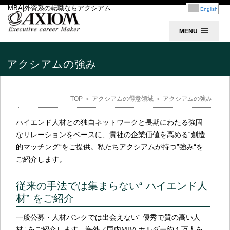
MBA|外資系の転職ならアクシアム
English
MENU
アクシアムの強み
TOP
＞
アクシアムの得意領域
＞ アクシアムの強み
ハイエンド人材との独自ネットワークと長期にわたる強固
なリレーションをベースに、貴社の企業価値を高める‟創造
的マッチング“をご提供。私たちアクシアムが持つ”強み“を
ご紹介します。
従来の手法では集まらない“ ハイエンド人
材” をご紹介
一般公募・人材バンクでは出会えない“ 優秀で質の高い人
材” をご紹介します。海外／国内MBA ホルダー約１万人を