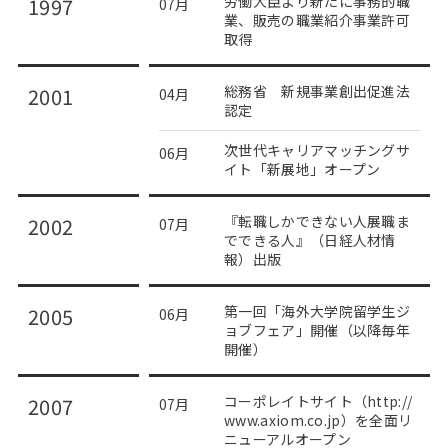
労働大臣より新たに事務的職
1997
07月
業、販売の職業紹介事業許可
取得
総務省 新規事業創出促進法
2001
04月
認定
次世代キャリアマッチングサ
06月
イト「新展地」オープン
『転職しかできない人展職ま
2002
07月
でできる人』（日経人材情
報）出版
第一回「海外大学院留学生ジ
2005
06月
ョブフェア」開催（以降毎年
開催）
コーポレイトサイト（http://
2007
07月
www.axiom.co.jp）を全面リ
ニューアルオープン