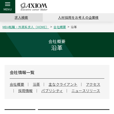
求人検索
人材採用をお考えの企業様
MBA転職・外資系求人（HOME）
会社概要
沿革
戻る
戻る
戻る
戻る
戻る
戻る
戻る
戻る
戻る
戻る
戻る
アクシアムの特長
キャリア支援 TOP
転職ツール TOP
転職コラム TOP
イベント・セミナー TOP
会社概要 TOP
ミッシ
お申し
キャリア
MBA留
英文レジ
会社概要
沿革
サービス案内
キャリアデザイン講座
英文レジュメの書き方
“展”職相談室
キャリアデザインセミナー
沿革
コンサ
キャリ
MBAの
日本から
パワー
（最新求人市場動向）
コンサルタントの紹介
職務経歴書の書き方
転職市場の明日をよめ
MBA壮行会カレンダー
主なクライアント
代表メ
“展”
転職活
主な10
キーワ
ステージ別アドバイス
会社情報一覧
日本語履歴書テンプレート
コンサルティングの現場から
ジョブフェア
アクセス
“展”
MBA
英文レ
MBAの転職事例
会社概要
沿革
主なクライアント
アクセス
採用情報
パブリシティ
ニュースリリース
よくある面接Q&A集
転職成功への4つの鍵
海外セミナー
採用情報
おわり
MBAからのFAQ
外資系／面接攻略のコツ
キャリアに効く一冊
キャリアフォーラム
パブリシティ
MBA留学生数の推移