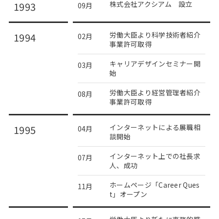
株式会社アクシアム 設立
1993
Web面接の準備・注意点
注目企業インタビュー
プロ経営者の特別セミナー
ニュースリリース
09月
インターン受入企業一覧
Career Talk Live
労働大臣より科学技術者紹介
1994
02月
MBAを生かす求人特集
事業許可取得
MBA NETWORKING
キャリアデザインセミナー開
年齢と年収の相関図
03月
始
労働大臣より経営管理者紹介
08月
事業許可取得
インターネットによる展職相
1995
04月
談開始
インターネット上での社長求
07月
人、成功
ホームページ「Career Ques
11月
t」オープン