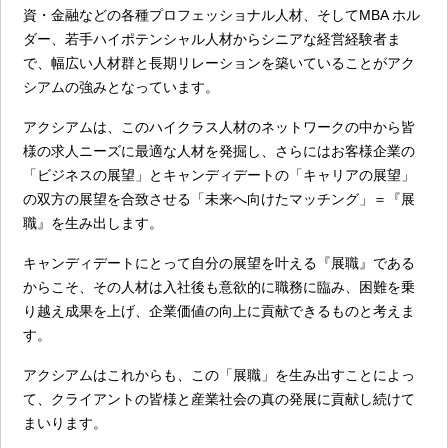
資・金融などの各種プロフェッショナル人材、そしてMBA ホル
ダー、若手ハイポテンシャル人材からシニアな経営経験者ま
で、幅広い人材群と長期リレーションを築いていることがアク
シアムの強みとなっています。
アクシアムは、このハイクラス人材のネットワークの中から皆
様の求人ニーズに最適な人材を発掘し、さらにはお客様企業の
「ビジネスの展望」とキャンディデートの「キャリアの展望」
の双方の展望を合致させる「未来へ向けたマッチング」＝『展
職』を生み出します。
キャンディデートにとって自分の展望を叶える『展職』である
からこそ、その人材は入社後も意欲的に職務に臨み、困難を乗
り越え成果を上げ、企業価値の向上に貢献できるものと考えま
す。
アクシアムはこれからも、この「展職」を生み出すことによっ
て、クライアントの皆様と産業社会の真の発展に貢献し続けて
まいります。