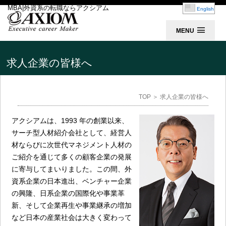
MBA|外資系の転職ならアクシアム
English
MENU
求人企業の皆様へ
TOP
＞ 求人企業の皆様へ
アクシアムは、1993 年の創業以来、
サーチ型人材紹介会社として、経営人
材ならびに次世代マネジメント人材の
ご紹介を通じて多くの顧客企業の発展
に寄与してまいりました。この間、外
資系企業の日本進出、ベンチャー企業
の興隆、日系企業の国際化や事業革
新、そして企業再生や事業継承の増加
など日本の産業社会は大きく変わって