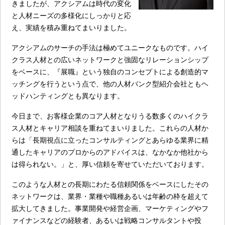
きましたが、アクシアムは時代の変化
と人材ニーズの多様化にしっかりと応
え、実績を積み重ねてまいりました。
アクシアムのサーチの手法は極めてユニークなものです。ハイ
クラス人材との広いネットワークと強固なリレーションシップ
をベースに、『展職』という独自のコンセプトによる創造的マ
ッチングを行うという点で、他の人材バンク型紹介会社ともヘ
ッドハンティングとも異なります。
今日まで、お客様企業のコア人材となりうる数多くのハイクラ
ス人材とキャリア相談を重ねてまいりました。これらの人材か
らは「長期視点に立ったコンサルティングとあらゆる業界に精
通したキャリアのプロからのアドバイスは、なかなか他社から
は得られない。」と、厚い信頼を寄せていただいております。
このような人材との長期にわたる信頼関係をベースにしたその
ネットワークは、業界・業種や職種あるいは年齢の枠を超えて
拡大してきました。事業開発や経営企画、マーケティングやフ
ァイナンスなどの経験者、あるいは戦略コンサルタントや投