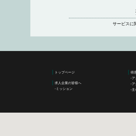
サービスに
トップページ
得
ア
求人企業の皆様へ
ア
ミッション
主