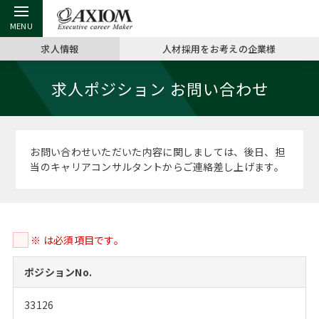
求人情報
人材採用をお考えの企業様
戻る
戻る
戻る
戻る
戻る
戻る
戻る
戻る
戻る
戻る
戻る
求人ポジション お問い合わせ
アクシアムの特長
キャリア支援 TOP
転職ツール TOP
転職コラム TOP
イベント・セミナー TOP
会社概要 TOP
ミッシ
お申し
キャリア
MBA留
英文レジ
サービス案内
キャリアデザイン講座
英文レジュメの書き方
“展”職相談室
ジョブフェア
沿革
コンサ
キャリ
MBAの
日本から
パワー
お問い合わせいただいた内容に関しましては、後日、担
（最新求人市場動向）
当のキャリアコンサルタントからご連絡差し上げます。
コンサルタントの紹介
職務経歴書の書き方
転職市場の明日をよめ
キャリアデザインセミナー
主なクライアント
代表メ
“展”
転職活
主な10
キーワ
ステージ別アドバイス
日本語履歴書テンプレート
コンサルティングの現場から
海外セミナー
アクセス
“展”職
MBA
英文レ
MBAの転職事例
※ は必須項目です。
よくある面接Q&A集
転職成功への4つの鍵
キャリアフォーラム
採用情報
おわり
MBAからのFAQ
ポジションNo.
外資系／面接攻略のコツ
キャリアに効く一冊
プロ経営者の特別セミナー
パブリシティ
33126
MBA留学生数の推移