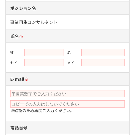
注目企業インタビュー
Career Talk Live
ニュースリリース
ポジション名
インターン受入企業一覧
MBA NETWORKING
事業再生コンサルタント
MBAを生かす求人特集
氏名
※
年齢と年収の相関図
姓
名
セイ
メイ
E-mail
※
※確認のため再度ご入力ください。
電話番号