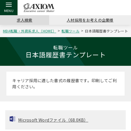
求人検索
人材採用をお考えの企業様
MBA転職・外資系求人（HOME）
転職ツール
日本語履歴書テンプレート
戻る
戻る
戻る
戻る
戻る
戻る
戻る
戻る
戻る
戻る
戻る
アクシアムの特長
キャリア支援 TOP
転職ツール TOP
転職コラム TOP
イベント・セミナー TOP
会社概要 TOP
ミッシ
お申し
キャリア
MBA留
英文レジ
転職ツール
日本語履歴書テンプレート
サービス案内
キャリアデザイン講座
英文レジュメの書き方
“展”職相談室
キャリアデザインセミナー
沿革
コンサ
キャリ
MBAの
日本から
パワー
（最新求人市場動向）
コンサルタントの紹介
職務経歴書の書き方
転職市場の明日をよめ
MBA壮行会カレンダー
主なクライアント
代表メ
“展”
転職活
主な10
キーワ
キャリア採用に適した書式の履歴書です。印刷してご利
ステージ別アドバイス
用ください。
日本語履歴書テンプレート
コンサルティングの現場から
ジョブフェア
アクセス
“展”
MBA
英文レ
MBAの転職事例
よくある面接Q&A集
転職成功への4つの鍵
海外セミナー
採用情報
おわり
MBAからのFAQ
外資系／面接攻略のコツ
キャリアに効く一冊
キャリアフォーラム
パブリシティ
Microsoft Wordファイル（68.0KB）
MBA留学生数の推移