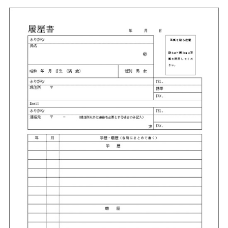
Web面接の準備・注意点
注目企業インタビュー
プロ経営者の特別セミナー
ニュースリリース
インターン受入企業一覧
Career Talk Live
MBAを生かす求人特集
MBA NETWORKING
年齢と年収の相関図