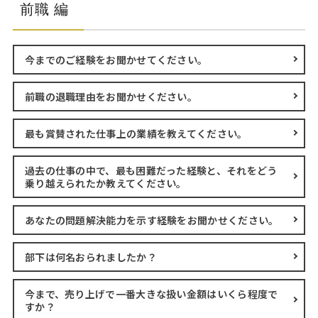
Web面接の準備・注意点
注目企業インタビュー
プロ経営者の特別セミナー
ニュースリリース
前職 編
インターン受入企業一覧
Career Talk Live
MBAを生かす求人特集
今までのご経験をお聞かせてください。
MBA NETWORKING
年齢と年収の相関図
前職の退職理由をお聞かせください。
最も賞賛された仕事上の業績を教えてください。
過去の仕事の中で、最も困難だった経験と、それをどう
乗り越えられたか教えてください。
あなたの問題解決能力を示す経験をお聞かせください。
部下は何名おられましたか？
今まで、売り上げで一番大きな扱い金額はいくら程度で
すか？