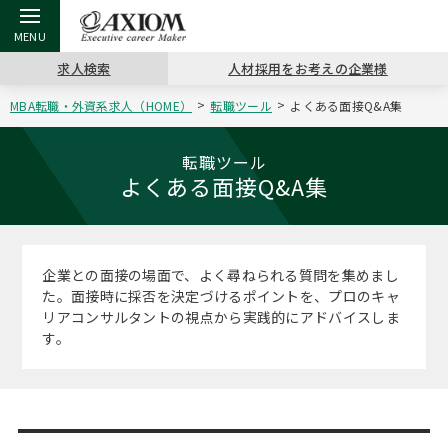
求人検索
人材採用をお考えの企業様
MBA転職・外資系求人（HOME）
転職ツール
よくある面接Q&A集
戻る
戻る
戻る
戻る
戻る
戻る
戻る
戻る
戻る
戻る
戻る
アクシアムの特長
キャリア支援 TOP
転職ツール TOP
転職コラム TOP
イベント・セミナー TOP
会社概要 TOP
ミッシ
お申し
キャリア
MBA留
英文レジ
転職ツール
よくある面接Q&A集
サービス案内
キャリアデザイン講座
英文レジュメの書き方
“展”職相談室
キャリアデザインセミナー
沿革
コンサ
キャリ
MBAの
日本から
パワー
（最新求人市場動向）
コンサルタントの紹介
職務経歴書の書き方
転職市場の明日をよめ
MBA壮行会カレンダー
主なクライアント
代表メ
“展”
転職活
主な10
キーワ
企業との面接の場面で、よく尋ねられる質問を集めまし
ステージ別アドバイス
た。面接時に採否を決定づけるポイントを、プロのキャ
日本語履歴書テンプレート
コンサルティングの現場から
ジョブフェア
アクセス
“展”
MBA
英文レ
リアコンサルタントの視点から実践的にアドバイスしま
MBAの転職事例
す。
よくある面接Q&A集
転職成功への4つの鍵
海外セミナー
採用情報
おわり
MBAからのFAQ
外資系／面接攻略のコツ
キャリアに効く一冊
キャリアフォーラム
パブリシティ
MBA留学生数の推移