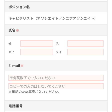
注目企業インタビュー
Career Talk Live
ニュースリリース
ポジション名
インターン受入企業一覧
MBA NETWORKING
キャピタリスト（アソシエイト／シニアアソシエイト）
MBAを生かす求人特集
氏名
※
年齢と年収の相関図
姓
名
セイ
メイ
E-mail
※
※確認のため再度ご入力ください。
電話番号