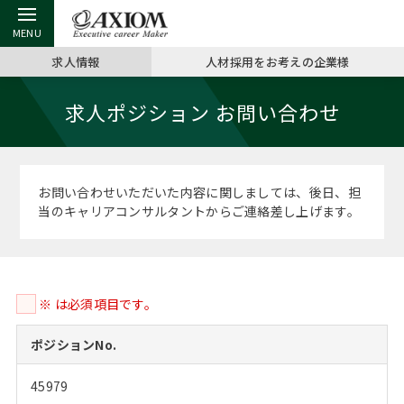
求人情報
人材採用をお考えの企業様
戻る
戻る
戻る
戻る
戻る
戻る
戻る
戻る
戻る
戻る
戻る
求人ポジション お問い合わせ
アクシアムの特長
キャリア支援 TOP
転職ツール TOP
転職コラム TOP
イベント・セミナー TOP
会社概要 TOP
ミッシ
お申し
キャリア
MBA留
英文レジ
サービス案内
キャリアデザイン講座
英文レジュメの書き方
“展”職相談室
ジョブフェア
沿革
コンサ
キャリ
MBAの
日本から
パワー
お問い合わせいただいた内容に関しましては、後日、担
（最新求人市場動向）
当のキャリアコンサルタントからご連絡差し上げます。
コンサルタントの紹介
職務経歴書の書き方
転職市場の明日をよめ
キャリアデザインセミナー
主なクライアント
代表メ
“展”
転職活
主な10
キーワ
ステージ別アドバイス
日本語履歴書テンプレート
コンサルティングの現場から
海外セミナー
アクセス
“展”職
MBA
英文レ
MBAの転職事例
※ は必須項目です。
よくある面接Q&A集
転職成功への4つの鍵
キャリアフォーラム
採用情報
おわり
MBAからのFAQ
ポジションNo.
外資系／面接攻略のコツ
キャリアに効く一冊
プロ経営者の特別セミナー
パブリシティ
45979
MBA留学生数の推移