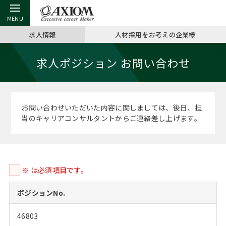
求人情報
人材採用をお考えの企業様
戻る
戻る
戻る
戻る
戻る
戻る
戻る
戻る
戻る
戻る
戻る
求人ポジション お問い合わせ
アクシアムの特長
キャリア支援 TOP
転職ツール TOP
転職コラム TOP
イベント・セミナー TOP
会社概要 TOP
ミッシ
お申し
キャリア
MBA留
英文レジ
サービス案内
キャリアデザイン講座
英文レジュメの書き方
“展”職相談室
ジョブフェア
沿革
コンサ
キャリ
MBAの
日本から
パワー
お問い合わせいただいた内容に関しましては、後日、担
（最新求人市場動向）
当のキャリアコンサルタントからご連絡差し上げます。
コンサルタントの紹介
職務経歴書の書き方
転職市場の明日をよめ
キャリアデザインセミナー
主なクライアント
代表メ
“展”
転職活
主な10
キーワ
ステージ別アドバイス
日本語履歴書テンプレート
コンサルティングの現場から
海外セミナー
アクセス
“展”職
MBA
英文レ
MBAの転職事例
※ は必須項目です。
よくある面接Q&A集
転職成功への4つの鍵
キャリアフォーラム
採用情報
おわり
MBAからのFAQ
ポジションNo.
外資系／面接攻略のコツ
キャリアに効く一冊
プロ経営者の特別セミナー
パブリシティ
46803
MBA留学生数の推移