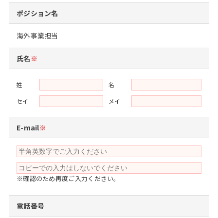
注目企業インタビュー
Career Talk Live
ニュースリリース
ポジション名
インターン受入企業一覧
MBA NETWORKING
海外事業担当
MBAを生かす求人特集
氏名
※
年齢と年収の相関図
姓
名
セイ
メイ
E-mail
※
※確認のため再度ご入力ください。
電話番号