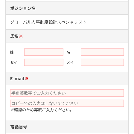
注目企業インタビュー
Career Talk Live
ニュースリリース
ポジション名
インターン受入企業一覧
MBA NETWORKING
グローバル人事制度設計スペシャリスト
MBAを生かす求人特集
氏名
※
年齢と年収の相関図
姓
名
セイ
メイ
E-mail
※
※確認のため再度ご入力ください。
電話番号