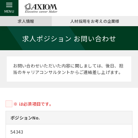
求人情報
人材採用をお考えの企業様
戻る
戻る
戻る
戻る
戻る
戻る
戻る
戻る
戻る
戻る
戻る
求人ポジション お問い合わせ
アクシアムの特長
キャリア支援 TOP
転職ツール TOP
転職コラム TOP
イベント・セミナー TOP
会社概要 TOP
ミッシ
お申し
キャリア
MBA留
英文レジ
サービス案内
キャリアデザイン講座
英文レジュメの書き方
“展”職相談室
ジョブフェア
沿革
コンサ
キャリ
MBAの
日本から
パワー
お問い合わせいただいた内容に関しましては、後日、担
（最新求人市場動向）
当のキャリアコンサルタントからご連絡差し上げます。
コンサルタントの紹介
職務経歴書の書き方
転職市場の明日をよめ
キャリアデザインセミナー
主なクライアント
代表メ
“展”
転職活
主な10
キーワ
ステージ別アドバイス
日本語履歴書テンプレート
コンサルティングの現場から
海外セミナー
アクセス
“展”職
MBA
英文レ
MBAの転職事例
※ は必須項目です。
よくある面接Q&A集
転職成功への4つの鍵
キャリアフォーラム
採用情報
おわり
MBAからのFAQ
ポジションNo.
外資系／面接攻略のコツ
キャリアに効く一冊
プロ経営者の特別セミナー
パブリシティ
54343
MBA留学生数の推移