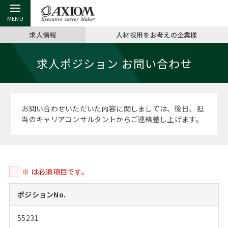
求人情報
人材採用をお考えの企業様
戻る
戻る
戻る
戻る
戻る
戻る
戻る
戻る
戻る
戻る
戻る
求人ポジション お問い合わせ
アクシアムの特長
キャリア支援 TOP
転職ツール TOP
転職コラム TOP
イベント・セミナー TOP
会社概要 TOP
ミッシ
お申し
キャリア
MBA留
英文レジ
サービス案内
キャリアデザイン講座
英文レジュメの書き方
“展”職相談室
ジョブフェア
沿革
コンサ
キャリ
MBAの
日本から
パワー
お問い合わせいただいた内容に関しましては、後日、担
（最新求人市場動向）
当のキャリアコンサルタントからご連絡差し上げます。
コンサルタントの紹介
職務経歴書の書き方
転職市場の明日をよめ
キャリアデザインセミナー
主なクライアント
代表メ
“展”
転職活
主な10
キーワ
ステージ別アドバイス
日本語履歴書テンプレート
コンサルティングの現場から
海外セミナー
アクセス
“展”職
MBA
英文レ
MBAの転職事例
※ は必須項目です。
よくある面接Q&A集
転職成功への4つの鍵
キャリアフォーラム
採用情報
おわり
MBAからのFAQ
ポジションNo.
外資系／面接攻略のコツ
キャリアに効く一冊
プロ経営者の特別セミナー
パブリシティ
55231
MBA留学生数の推移