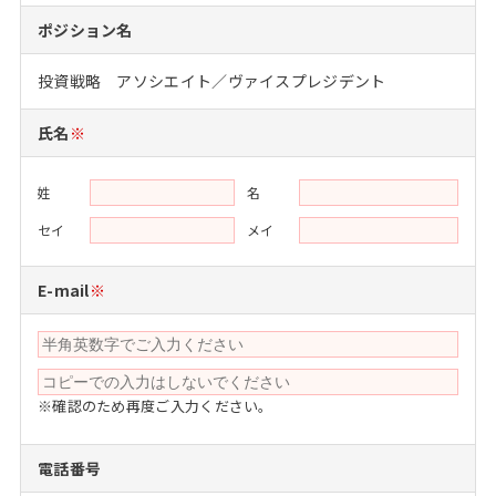
注目企業インタビュー
Career Talk Live
ニュースリリース
ポジション名
インターン受入企業一覧
MBA NETWORKING
投資戦略 アソシエイト／ヴァイスプレジデント
MBAを生かす求人特集
氏名
※
年齢と年収の相関図
姓
名
セイ
メイ
E-mail
※
※確認のため再度ご入力ください。
電話番号