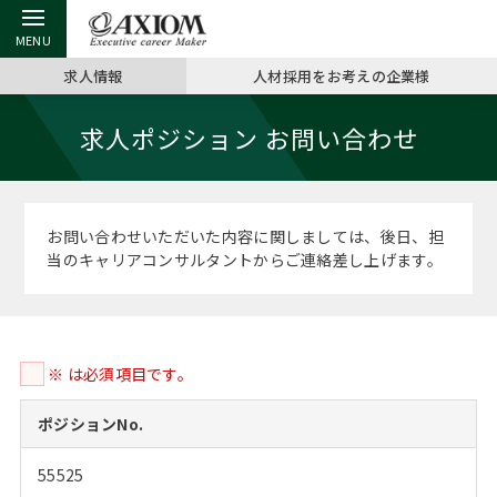
求人情報
人材採用をお考えの企業様
戻る
戻る
戻る
戻る
戻る
戻る
戻る
戻る
戻る
戻る
戻る
求人ポジション お問い合わせ
アクシアムの特長
キャリア支援 TOP
転職ツール TOP
転職コラム TOP
イベント・セミナー TOP
会社概要 TOP
ミッシ
お申し
キャリア
MBA留
英文レジ
サービス案内
キャリアデザイン講座
英文レジュメの書き方
“展”職相談室
ジョブフェア
沿革
コンサ
キャリ
MBAの
日本から
パワー
お問い合わせいただいた内容に関しましては、後日、担
（最新求人市場動向）
当のキャリアコンサルタントからご連絡差し上げます。
コンサルタントの紹介
職務経歴書の書き方
転職市場の明日をよめ
キャリアデザインセミナー
主なクライアント
代表メ
“展”
転職活
主な10
キーワ
ステージ別アドバイス
日本語履歴書テンプレート
コンサルティングの現場から
海外セミナー
アクセス
“展”職
MBA
英文レ
MBAの転職事例
※ は必須項目です。
よくある面接Q&A集
転職成功への4つの鍵
キャリアフォーラム
採用情報
おわり
MBAからのFAQ
ポジションNo.
外資系／面接攻略のコツ
キャリアに効く一冊
プロ経営者の特別セミナー
パブリシティ
55525
MBA留学生数の推移