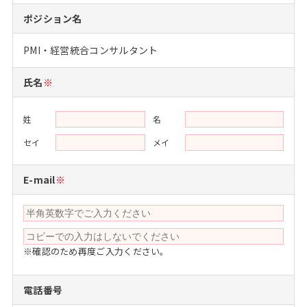
注目企業インタビュー
Career Talk Live
ニュースリリース
ポジション名
インターン受入企業一覧
MBA NETWORKING
PMI・経営統合コンサルタント
MBAを生かす求人特集
氏名
※
年齢と年収の相関図
姓
名
セイ
メイ
E-mail
※
※確認のため再度ご入力ください。
電話番号