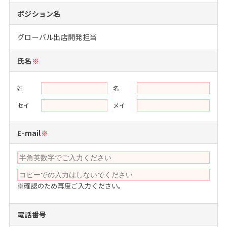
注目企業インタビュー
Career Talk Live
ニュースリリース
ポジション名
インターン受入企業一覧
MBA NETWORKING
グローバル出店開発担当
MBAを生かす求人特集
氏名
※
年齢と年収の相関図
姓
名
セイ
メイ
E-mail
※
※確認のため再度ご入力ください。
電話番号