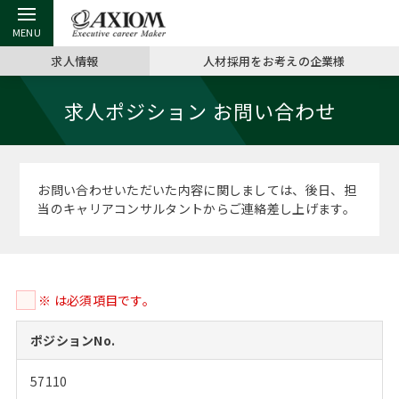
求人情報
人材採用をお考えの企業様
戻る
戻る
戻る
戻る
戻る
戻る
戻る
戻る
戻る
戻る
戻る
求人ポジション お問い合わせ
アクシアムの特長
キャリア支援 TOP
転職ツール TOP
転職コラム TOP
イベント・セミナー TOP
会社概要 TOP
ミッシ
お申し
キャリア
MBA留
英文レジ
サービス案内
キャリアデザイン講座
英文レジュメの書き方
“展”職相談室
ジョブフェア
沿革
コンサ
キャリ
MBAの
日本から
パワー
お問い合わせいただいた内容に関しましては、後日、担
（最新求人市場動向）
当のキャリアコンサルタントからご連絡差し上げます。
コンサルタントの紹介
職務経歴書の書き方
転職市場の明日をよめ
キャリアデザインセミナー
主なクライアント
代表メ
“展”
転職活
主な10
キーワ
ステージ別アドバイス
日本語履歴書テンプレート
コンサルティングの現場から
海外セミナー
アクセス
“展”職
MBA
英文レ
MBAの転職事例
※ は必須項目です。
よくある面接Q&A集
転職成功への4つの鍵
キャリアフォーラム
採用情報
おわり
MBAからのFAQ
ポジションNo.
外資系／面接攻略のコツ
キャリアに効く一冊
プロ経営者の特別セミナー
パブリシティ
57110
MBA留学生数の推移