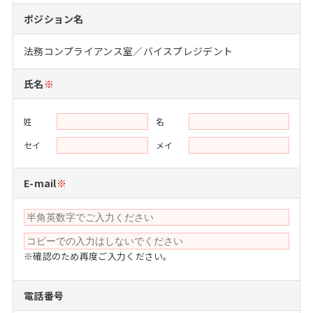
注目企業インタビュー
Career Talk Live
ニュースリリース
ポジション名
インターン受入企業一覧
MBA NETWORKING
法務コンプライアンス室／バイスプレジデント
MBAを生かす求人特集
氏名
※
年齢と年収の相関図
姓
名
セイ
メイ
E-mail
※
※確認のため再度ご入力ください。
電話番号