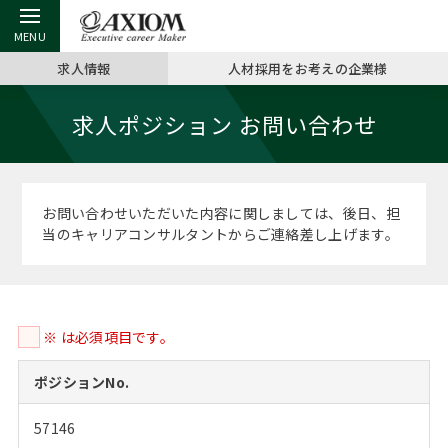
求人情報
人材採用をお考えの企業様
戻る
戻る
戻る
戻る
戻る
戻る
戻る
戻る
戻る
戻る
戻る
求人ポジション お問い合わせ
アクシアムの特長
キャリア支援 TOP
転職ツール TOP
転職コラム TOP
イベント・セミナー TOP
会社概要 TOP
ミッシ
お申し
キャリア
MBA留
英文レジ
サービス案内
キャリアデザイン講座
英文レジュメの書き方
“展”職相談室
ジョブフェア
沿革
コンサ
キャリ
MBAの
日本から
パワー
お問い合わせいただいた内容に関しましては、後日、担
（最新求人市場動向）
当のキャリアコンサルタントからご連絡差し上げます。
コンサルタントの紹介
職務経歴書の書き方
転職市場の明日をよめ
キャリアデザインセミナー
主なクライアント
代表メ
“展”
転職活
主な10
キーワ
ステージ別アドバイス
日本語履歴書テンプレート
コンサルティングの現場から
海外セミナー
アクセス
“展”職
MBA
英文レ
MBAの転職事例
※ は必須項目です。
よくある面接Q&A集
転職成功への4つの鍵
キャリアフォーラム
採用情報
おわり
MBAからのFAQ
ポジションNo.
外資系／面接攻略のコツ
キャリアに効く一冊
プロ経営者の特別セミナー
パブリシティ
57146
MBA留学生数の推移