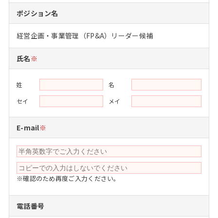
注目企業インタビュー
Career Talk Live
ニュースリリース
ポジション名
インターン受入企業一覧
MBA NETWORKING
経営企画・事業管理（FP&A）リーダー候補
MBAを生かす求人特集
氏名
※
年齢と年収の相関図
姓
名
セイ
メイ
E-mail
※
※確認のため再度ご入力ください。
電話番号