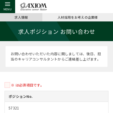
求人情報
人材採用をお考えの企業様
戻る
戻る
戻る
戻る
戻る
戻る
戻る
戻る
戻る
戻る
戻る
求人ポジション お問い合わせ
アクシアムの特長
キャリア支援 TOP
転職ツール TOP
転職コラム TOP
イベント・セミナー TOP
会社概要 TOP
ミッシ
お申し
キャリア
MBA留
英文レジ
サービス案内
キャリアデザイン講座
英文レジュメの書き方
“展”職相談室
ジョブフェア
沿革
コンサ
キャリ
MBAの
日本から
パワー
お問い合わせいただいた内容に関しましては、後日、担
（最新求人市場動向）
当のキャリアコンサルタントからご連絡差し上げます。
コンサルタントの紹介
職務経歴書の書き方
転職市場の明日をよめ
キャリアデザインセミナー
主なクライアント
代表メ
“展”
転職活
主な10
キーワ
ステージ別アドバイス
日本語履歴書テンプレート
コンサルティングの現場から
海外セミナー
アクセス
“展”職
MBA
英文レ
MBAの転職事例
※ は必須項目です。
よくある面接Q&A集
転職成功への4つの鍵
キャリアフォーラム
採用情報
おわり
MBAからのFAQ
ポジションNo.
外資系／面接攻略のコツ
キャリアに効く一冊
プロ経営者の特別セミナー
パブリシティ
57321
MBA留学生数の推移