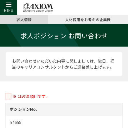
求人情報
人材採用をお考えの企業様
戻る
戻る
戻る
戻る
戻る
戻る
戻る
戻る
戻る
戻る
戻る
求人ポジション お問い合わせ
アクシアムの特長
キャリア支援 TOP
転職ツール TOP
転職コラム TOP
イベント・セミナー TOP
会社概要 TOP
ミッシ
お申し
キャリア
MBA留
英文レジ
サービス案内
キャリアデザイン講座
英文レジュメの書き方
“展”職相談室
ジョブフェア
沿革
コンサ
キャリ
MBAの
日本から
パワー
お問い合わせいただいた内容に関しましては、後日、担
（最新求人市場動向）
当のキャリアコンサルタントからご連絡差し上げます。
コンサルタントの紹介
職務経歴書の書き方
転職市場の明日をよめ
キャリアデザインセミナー
主なクライアント
代表メ
“展”
転職活
主な10
キーワ
ステージ別アドバイス
日本語履歴書テンプレート
コンサルティングの現場から
海外セミナー
アクセス
“展”職
MBA
英文レ
MBAの転職事例
※ は必須項目です。
よくある面接Q&A集
転職成功への4つの鍵
キャリアフォーラム
採用情報
おわり
MBAからのFAQ
ポジションNo.
外資系／面接攻略のコツ
キャリアに効く一冊
プロ経営者の特別セミナー
パブリシティ
57655
MBA留学生数の推移