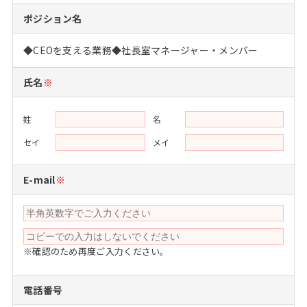
注目企業インタビュー
Career Talk Live
ニュースリリース
ポジション名
インターン受入企業一覧
MBA NETWORKING
◆CEOを支える業務◆社長室マネージャー・メンバー
MBAを生かす求人特集
氏名
※
年齢と年収の相関図
姓
名
セイ
メイ
E-mail
※
※確認のため再度ご入力ください。
電話番号