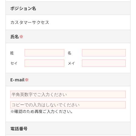
注目企業インタビュー
Career Talk Live
ニュースリリース
ポジション名
インターン受入企業一覧
MBA NETWORKING
カスタマーサクセス
MBAを生かす求人特集
氏名
※
年齢と年収の相関図
姓
名
セイ
メイ
E-mail
※
※確認のため再度ご入力ください。
電話番号