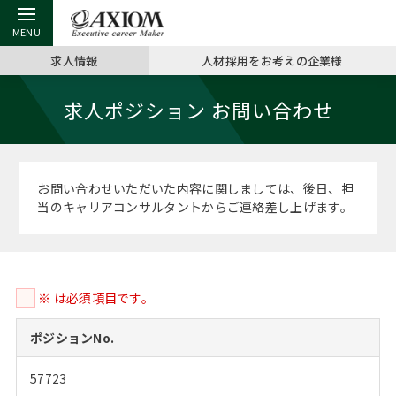
求人情報
人材採用をお考えの企業様
戻る
戻る
戻る
戻る
戻る
戻る
戻る
戻る
戻る
戻る
戻る
求人ポジション お問い合わせ
アクシアムの特長
キャリア支援 TOP
転職ツール TOP
転職コラム TOP
イベント・セミナー TOP
会社概要 TOP
ミッシ
お申し
キャリア
MBA留
英文レジ
サービス案内
キャリアデザイン講座
英文レジュメの書き方
“展”職相談室
ジョブフェア
沿革
コンサ
キャリ
MBAの
日本から
パワー
お問い合わせいただいた内容に関しましては、後日、担
（最新求人市場動向）
当のキャリアコンサルタントからご連絡差し上げます。
コンサルタントの紹介
職務経歴書の書き方
転職市場の明日をよめ
キャリアデザインセミナー
主なクライアント
代表メ
“展”
転職活
主な10
キーワ
ステージ別アドバイス
日本語履歴書テンプレート
コンサルティングの現場から
海外セミナー
アクセス
“展”職
MBA
英文レ
MBAの転職事例
※ は必須項目です。
よくある面接Q&A集
転職成功への4つの鍵
キャリアフォーラム
採用情報
おわり
MBAからのFAQ
ポジションNo.
外資系／面接攻略のコツ
キャリアに効く一冊
プロ経営者の特別セミナー
パブリシティ
57723
MBA留学生数の推移