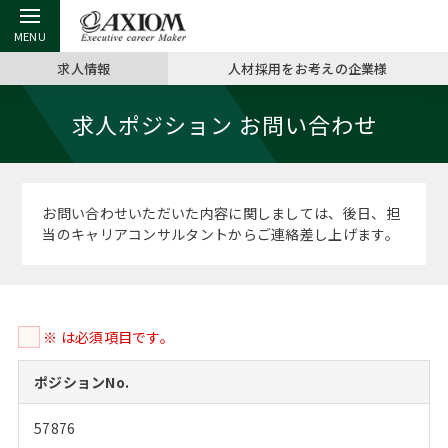
求人情報
人材採用をお考えの企業様
戻る
戻る
戻る
戻る
戻る
戻る
戻る
戻る
戻る
戻る
戻る
求人ポジション お問い合わせ
アクシアムの特長
キャリア支援 TOP
転職ツール TOP
転職コラム TOP
イベント・セミナー TOP
会社概要 TOP
ミッシ
お申し
キャリア
MBA留
英文レジ
サービス案内
キャリアデザイン講座
英文レジュメの書き方
“展”職相談室
ジョブフェア
沿革
コンサ
キャリ
MBAの
日本から
パワー
お問い合わせいただいた内容に関しましては、後日、担
（最新求人市場動向）
当のキャリアコンサルタントからご連絡差し上げます。
コンサルタントの紹介
職務経歴書の書き方
転職市場の明日をよめ
キャリアデザインセミナー
主なクライアント
代表メ
“展”
転職活
主な10
キーワ
ステージ別アドバイス
日本語履歴書テンプレート
コンサルティングの現場から
海外セミナー
アクセス
“展”職
MBA
英文レ
MBAの転職事例
※ は必須項目です。
よくある面接Q&A集
転職成功への4つの鍵
キャリアフォーラム
採用情報
おわり
MBAからのFAQ
ポジションNo.
外資系／面接攻略のコツ
キャリアに効く一冊
プロ経営者の特別セミナー
パブリシティ
57876
MBA留学生数の推移