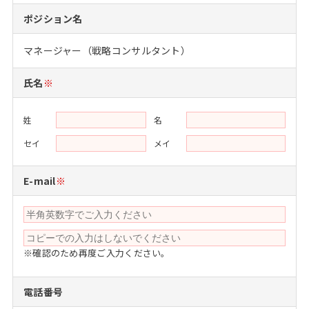
注目企業インタビュー
Career Talk Live
ニュースリリース
ポジション名
インターン受入企業一覧
MBA NETWORKING
マネージャー（戦略コンサルタント）
MBAを生かす求人特集
氏名
※
年齢と年収の相関図
姓
名
セイ
メイ
E-mail
※
※確認のため再度ご入力ください。
電話番号